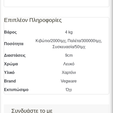
998
Επιπλέον Πληροφορίες
Βάρος
4 kg
Κιβώτιο/2000τμχ, Παλέτα/300000τμχ,
Ποσότητα
Συσκευασία/50τμχ
Διαστάσεις
9cm
Χρώμα
Λευκό
Υλικό
Χαρτόνι
Brand
Vegware
Εκτυπώσιμο
Όχι
Συνδυάστε το με