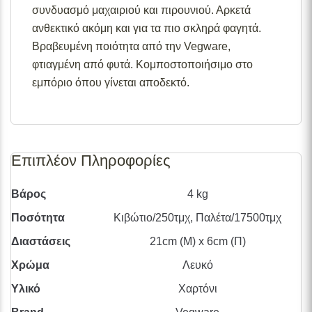
διαθεσιμότητες προϊόντων, παρακαλούμε επικοινωνήστε
συνδυασμό μαχαιριού και πιρουνιού. Αρκετά
μαζί μας στο
info@skgecoshop.com
ή στο
2315 005
ανθεκτικό ακόμη και για τα πιο σκληρά φαγητά.
998
Βραβευμένη ποιότητα από την Vegware,
φτιαγμένη από φυτά. Κομποστοποιήσιμο στο
εμπόριο όπου γίνεται αποδεκτό.
Επιπλέον Πληροφορίες
Βάρος
4 kg
Ποσότητα
Κιβώτιο/250τμχ, Παλέτα/17500τμχ
Διαστάσεις
21cm (Μ) x 6cm (Π)
Χρώμα
Λευκό
Υλικό
Χαρτόνι