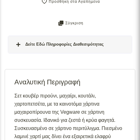
Προσθήκη στα Αγαπημένα
Σύγκριση
Δείτε Εδώ Πληροφορίες Διαθεσιμότητας
Σε απόθεμα:
Το προϊόν είναι άμεσα διαθέσιμο προς
αποστολή.
Αναλυτική Περιγραφή
Διαθέσιμο κατόπιν παραγγελίας:
Το προϊόν θα είναι
διαθέσιμο για αποστολή σε 2– 4 εβδομάδες από την
ημερομηνία εξόφλησης της παραγγελίας σας.
Σετ κουβέρ πιρούνι, μαχαίρι, κουτάλι,
χαρτοπετσέτα, με τα καινοτόμα χάρτινα
Σε απόθεμα (επιπλέον μπορεί να ζητηθεί κατόπιν
παραγγελίας):
Μερική ποσότητα είναι άμεσα διαθέσιμη
μαχαιροπίρουνα της Vegware σε χάρτινη
για αποστολή και το υπόλοιπο σε 2 – 4 εβδομάδες από
συσκευασία. Ιδανικό για ζεστά ή κρύα φαγητά.
την ημερομηνία εξόφλησης της παραγγελίας σας.
Συσκευασμένο σε χάρτινο περιτύλιγμα. Πιεσμένο
Για περισσότερες λεπτομέρειες σχετικά με τις
λαμινέ χαρτί μας δίνει ένα εξαιρετικά ελαφρύ