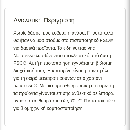
Σε απόθεμα:
Το προϊόν είναι άμεσα διαθέσιμο προς
αποστολή.
Αναλυτική Περιγραφή
Διαθέσιμο κατόπιν παραγγελίας:
Το προϊόν θα είναι
διαθέσιμο για αποστολή σε 2– 4 εβδομάδες από την
ημερομηνία εξόφλησης της παραγγελίας σας.
Χωρίς δάσος, μας κόβεται η ανάσα. Γι’ αυτό καλό
θα ήταν να βασιστούμε στο πιστοποιητικό FSC®
Σε απόθεμα (επιπλέον μπορεί να ζητηθεί κατόπιν
παραγγελίας):
Μερική ποσότητα είναι άμεσα διαθέσιμη
για δασικά προϊόντα. Τα είδη κυτταρίνης
για αποστολή και το υπόλοιπο σε 2 – 4 εβδομάδες από
Naturesse λαμβάνονται αποκλειστικά από δάση
την ημερομηνία εξόφλησης της παραγγελίας σας.
FSC®. Αυτή η πιστοποίηση εγγυάται τη βιώσιμη
Για περισσότερες λεπτομέρειες σχετικά με τις
διαχείρισή τους. Η κυτταρίνη είναι η πρώτη ύλη
διαθεσιμότητες προϊόντων, παρακαλούμε επικοινωνήστε
για τη σειρά μαχαιροπίρουνων από χαρτόνι
μαζί μας στο
info@skgecoshop.com
ή στο
2315 005
naturesse®. Με μια πρόσθετη φυσική επίστρωση,
998
τα προϊόντα γίνονται επίσης ανθεκτικά σε λιπαρά,
υγρασία και θερμότητα εώς 70 °C. Πιστοποιημένο
για βιομηχανική κομποστοποίηση.