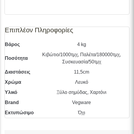
διαθεσιμότητες προϊόντων, παρακαλούμε επικοινωνήστε
μαζί μας στο
info@skgecoshop.com
ή στο
2315 005
998
Επιπλέον Πληροφορίες
Βάρος
4 kg
Κιβώτιο/1000τμχ, Παλέτα/180000τμχ,
Ποσότητα
Συσκευασία/50τμχ
Διαστάσεις
11,5cm
Χρώμα
Λευκό
Υλικό
Ξύλο σημύδας, Χαρτόνι
Brand
Vegware
Εκτυπώσιμο
Όχι