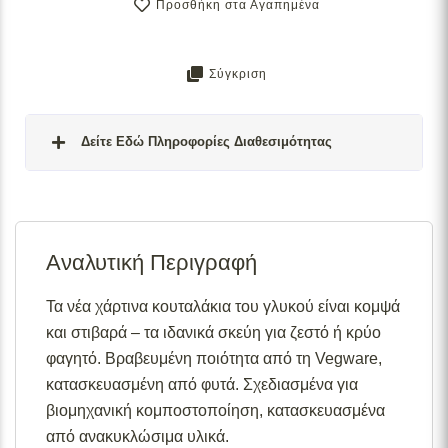
Προσθήκη στα Αγαπημένα
Σύγκριση
Δείτε Εδώ Πληροφορίες Διαθεσιμότητας
Σε απόθεμα:
Το προϊόν είναι άμεσα διαθέσιμο προς
αποστολή.
Αναλυτική Περιγραφή
Διαθέσιμο κατόπιν παραγγελίας:
Το προϊόν θα είναι
διαθέσιμο για αποστολή σε 2– 4 εβδομάδες από την
ημερομηνία εξόφλησης της παραγγελίας σας.
Τα νέα χάρτινα κουταλάκια του γλυκού είναι κομψά
και στιβαρά – τα ιδανικά σκεύη για ζεστό ή κρύο
Σε απόθεμα (επιπλέον μπορεί να ζητηθεί κατόπιν
παραγγελίας):
Μερική ποσότητα είναι άμεσα διαθέσιμη
φαγητό. Βραβευμένη ποιότητα από τη Vegware,
για αποστολή και το υπόλοιπο σε 2 – 4 εβδομάδες από
κατασκευασμένη από φυτά. Σχεδιασμένα για
την ημερομηνία εξόφλησης της παραγγελίας σας.
βιομηχανική κομποστοποίηση, κατασκευασμένα
Για περισσότερες λεπτομέρειες σχετικά με τις
από ανακυκλώσιμα υλικά.