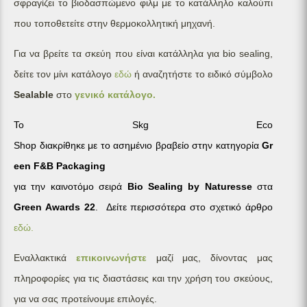
σφραγίζει το βιοδασπώμενο φιλμ με το κατάλληλο καλούπι
που τοποθετείτε στην θερμοκολλητική μηχανή.
Για να βρείτε τα σκεύη που είναι κατάλληλα για bio sealing,
δείτε τον μίνι κατάλογο
εδώ
ή αναζητήστε το ειδικό σύμβολο
Sealable
στο
γενικό κατάλογο.
Το
Skg Eco
Shop
διακρίθηκε
μ
ε
το
αση
μ
ένιο
βραβείο
στην
κατηγορία
Gr
een F&B Packaging
για
την
καινοτό
μ
ο
σειρά
Bio Sealing by Naturesse
στα
Green Awards 22
.
Δείτε περισσότερα στο σχετικό άρθρο
εδώ.
Εναλλακτικά
επικοινωνήστε
μαζί μας, δίνοντας μας
πληροφορίες για τις διαστάσεις και την χρήση του σκεύους,
για να σας προτείνουμε επιλογές.