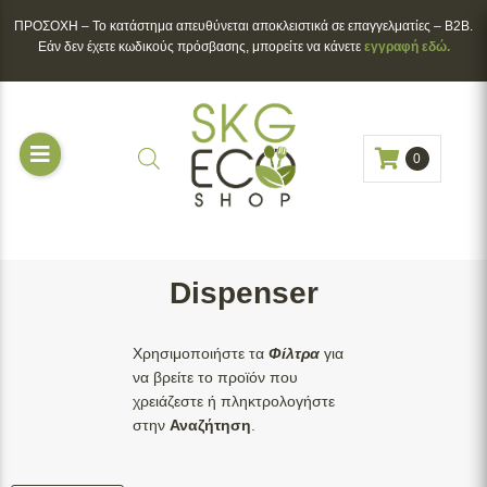
ΠΡΟΣΟΧΗ – To κατάστημα απευθύνεται αποκλειστικά σε επαγγελματίες – B2B.
Εάν δεν έχετε κωδικούς πρόσβασης, μπορείτε να κάνετε
εγγραφή εδώ.
Διαθεσιμότητα
Άμεσα Διαθέσιμο
(
1
)
0
Κατόπιν Παραγγελίας
(
0
)
Υλικό
Χαρτόνι
(
1
)
Brand
Dispenser
Naturesse
(
1
)
Εκτυπώσιμο
Χρησιμοποιήστε τα
Φίλτρα
για
Ναι
(
1
)
να βρείτε το προϊόν που
χρειάζεστε ή πληκτρολογήστε
*Επιλέγετε τα φίλτρα που θέλετε και στη
στην
Αναζήτηση
.
συνέχεια πατάτε το κουμπί
Φιλτράρισμα