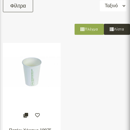
Φίλτρα
Φιλτράρισμα
Πλέγμα
Λίστα