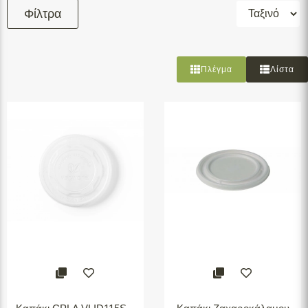
Φίλτρα
*Επιλέγετε τα φίλτρα που θέλετε και στη
συνέχεια πατάτε το κουμπί
Φιλτράρισμα
Πλέγμα
Λίστα
Φιλτράρισμα