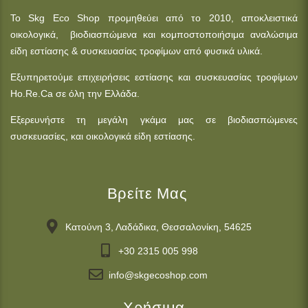
Βιομηχανία Τροφίμων & PPWR: Η απόλυτα
Οικολογική Τεχνική Λύση στα GN Πλαστικά
Σκάφη που Ψάχνει το Ho.Re.Ca.
Ο νέος Ευρωπαϊκός Κανονισμός για τα Απορρίμματα
Συσκευασίας (PPWR) δεν αποτελεί απλώς μια