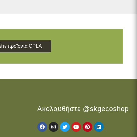
είτε προϊόντα CPLA
Ακολουθήστε @skgecoshop