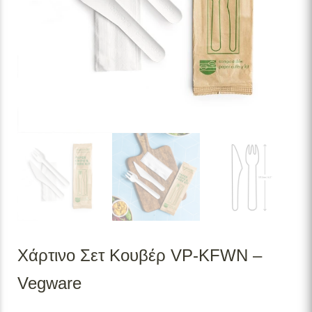
Χάρτινο Σετ Κουβέρ VP-KFWN –
Vegware