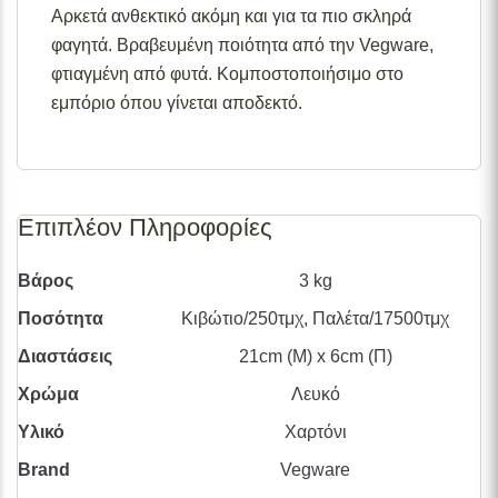
διαθεσιμότητες προϊόντων, παρακαλούμε επικοινωνήστε
Αρκετά ανθεκτικό ακόμη και για τα πιο σκληρά
μαζί μας στο
info@skgecoshop.com
ή στο
2315 005
φαγητά. Βραβευμένη ποιότητα από την Vegware,
998
φτιαγμένη από φυτά. Κομποστοποιήσιμο στο
εμπόριο όπου γίνεται αποδεκτό.
Επιπλέον Πληροφορίες
Βάρος
3 kg
Ποσότητα
Κιβώτιο/250τμχ, Παλέτα/17500τμχ
Διαστάσεις
21cm (Μ) x 6cm (Π)
Χρώμα
Λευκό
Υλικό
Χαρτόνι
Brand
Vegware