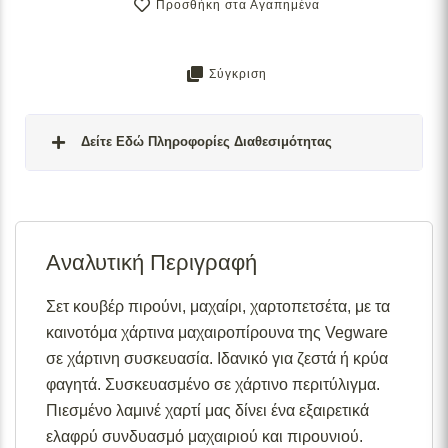
Προσθήκη στα Αγαπημένα
Σύγκριση
Δείτε Εδώ Πληροφορίες Διαθεσιμότητας
Σε απόθεμα:
Το προϊόν είναι άμεσα διαθέσιμο προς
αποστολή.
Αναλυτική Περιγραφή
Διαθέσιμο κατόπιν παραγγελίας:
Το προϊόν θα είναι
διαθέσιμο για αποστολή σε 2– 4 εβδομάδες από την
ημερομηνία εξόφλησης της παραγγελίας σας.
Σετ κουβέρ πιρούνι, μαχαίρι, χαρτοπετσέτα, με τα
καινοτόμα χάρτινα μαχαιροπίρουνα της Vegware
Σε απόθεμα (επιπλέον μπορεί να ζητηθεί κατόπιν
παραγγελίας):
Μερική ποσότητα είναι άμεσα διαθέσιμη
σε χάρτινη συσκευασία. Ιδανικό για ζεστά ή κρύα
για αποστολή και το υπόλοιπο σε 2 – 4 εβδομάδες από
φαγητά. Συσκευασμένο σε χάρτινο περιτύλιγμα.
την ημερομηνία εξόφλησης της παραγγελίας σας.
Πιεσμένο λαμινέ χαρτί μας δίνει ένα εξαιρετικά
Για περισσότερες λεπτομέρειες σχετικά με τις
ελαφρύ συνδυασμό μαχαιριού και πιρουνιού.