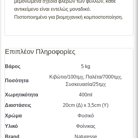
μεμονωμένα σχέδια φλεβών των φύλλων, κάθε
αντικείμενο είναι εντελώς μοναδικό.
Πιστοποιημένο για βιομηχανική κομποστοποίηση.
Επιπλέον Πληροφορίες
Βάρος
5 kg
Κιβώτιο/100τμχ, Παλέτα/7000τμχ,
Ποσότητα
Συσκευασία/25τμχ
Χωρητικότητα
400ml
Διαστάσεις
20cm (Δ) x 3,5cm (Υ)
Χρώμα
Φυσικό
Υλικό
Φοίνικας
Brand
Naturesse