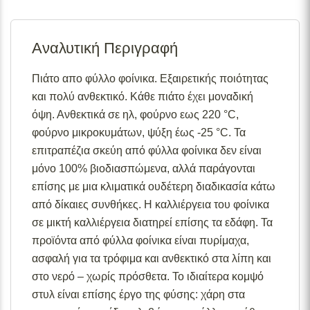
Σε απόθεμα:
Το προϊόν είναι άμεσα διαθέσιμο προς
αποστολή.
Αναλυτική Περιγραφή
Διαθέσιμο κατόπιν παραγγελίας:
Το προϊόν θα είναι
διαθέσιμο για αποστολή σε 2– 4 εβδομάδες από την
ημερομηνία εξόφλησης της παραγγελίας σας.
Πιάτο απο φύλλο φοίνικα. Εξαιρετικής ποιότητας
και πολύ ανθεκτικό. Κάθε πιάτο έχει μοναδική
Σε απόθεμα (επιπλέον μπορεί να ζητηθεί κατόπιν
παραγγελίας):
Μερική ποσότητα είναι άμεσα διαθέσιμη
όψη. Ανθεκτικά σε ηλ, φούρνο εως 220 °C,
για αποστολή και το υπόλοιπο σε 2 – 4 εβδομάδες από
φούρνο μικροκυμάτων, ψύξη έως -25 °C. Τα
την ημερομηνία εξόφλησης της παραγγελίας σας.
επιτραπέζια σκεύη από φύλλα φοίνικα δεν είναι
Για περισσότερες λεπτομέρειες σχετικά με τις
μόνο 100% βιοδιασπώμενα, αλλά παράγονται
διαθεσιμότητες προϊόντων, παρακαλούμε επικοινωνήστε
επίσης με μια κλιματικά ουδέτερη διαδικασία κάτω
μαζί μας στο
info@skgecoshop.com
ή στο
2315 005
από δίκαιες συνθήκες. Η καλλιέργεια του φοίνικα
998
σε μικτή καλλιέργεια διατηρεί επίσης τα εδάφη. Τα
προϊόντα από φύλλα φοίνικα είναι πυρίμαχα,
ασφαλή για τα τρόφιμα και ανθεκτικό στα λίπη και
στο νερό – χωρίς πρόσθετα. Το ιδιαίτερα κομψό
στυλ είναι επίσης έργο της φύσης: χάρη στα