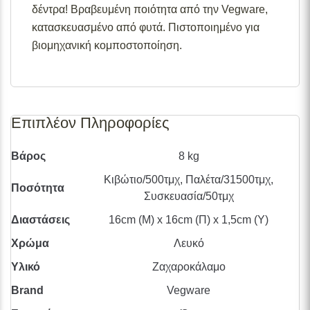
δέντρα! Βραβευμένη ποιότητα από την Vegware,
998
κατασκευασμένο από φυτά. Πιστοποιημένο για
βιομηχανική κομποστοποίηση.
Επιπλέον Πληροφορίες
Βάρος
8 kg
Κιβώτιο/500τμχ, Παλέτα/31500τμχ,
Ποσότητα
Συσκευασία/50τμχ
Διαστάσεις
16cm (Μ) x 16cm (Π) x 1,5cm (Υ)
Χρώμα
Λευκό
Υλικό
Ζαχαροκάλαμο
Brand
Vegware