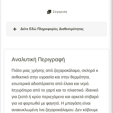
Σύγκριση
Δείτε Εδώ Πληροφορίες Διαθεσιμότητας
Σε απόθεμα:
Το προϊόν είναι άμεσα διαθέσιμο προς
αποστολή.
Αναλυτική Περιγραφή
Διαθέσιμο κατόπιν παραγγελίας:
Το προϊόν θα είναι
διαθέσιμο για αποστολή σε 2– 4 εβδομάδες από την
ημερομηνία εξόφλησης της παραγγελίας σας.
Πιάτο μιας χρήσης από ζαχαροκάλαμο, σκληρό κ
ανθεκτικό στην υγρασία και στην θερμότητα,
Σε απόθεμα (επιπλέον μπορεί να ζητηθεί κατόπιν
παραγγελίας):
Μερική ποσότητα είναι άμεσα διαθέσιμη
εσωτερικά αδιαπέραστο από έλαια και νερό.
για αποστολή και το υπόλοιπο σε 2 – 4 εβδομάδες από
Ισχυρότερο από το χαρτί και το πλαστικό. Ιδανικό
την ημερομηνία εξόφλησης της παραγγελίας σας.
για ζεστό ή κρύο περιεχόμενο και αρκετά στιβαρό
Για περισσότερες λεπτομέρειες σχετικά με τις
για να φορτωθεί με φαγητό. Η μπαγάση είναι
διαθεσιμότητες προϊόντων, παρακαλούμε επικοινωνήστε
ανακυκλωμένη ίνα ζαχαροκάλαμου. Δεν κόβουμε
μαζί μας στο
info@skgecoshop.com
ή στο
2315 005