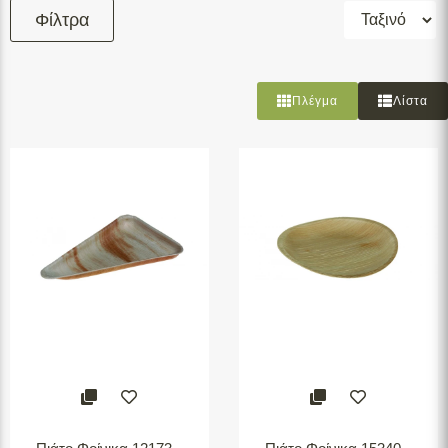
Φίλτρα
Φιλτράρισμα
Πλέγμα
Λίστα