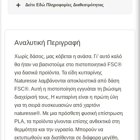
Δείτε Εδώ Πληροφορίες Διαθεσιμότητας
Σε απόθεμα:
Το προϊόν είναι άμεσα διαθέσιμο προς
αποστολή.
Αναλυτική Περιγραφή
Διαθέσιμο κατόπιν παραγγελίας:
Το προϊόν θα είναι
διαθέσιμο για αποστολή σε 2– 4 εβδομάδες από την
ημερομηνία εξόφλησης της παραγγελίας σας.
Χωρίς δάσος, μας κόβεται η ανάσα. Γι’ αυτό καλό
θα ήταν να βασιστούμε στο πιστοποιητικό FSC®
Σε απόθεμα (επιπλέον μπορεί να ζητηθεί κατόπιν
παραγγελίας):
Μερική ποσότητα είναι άμεσα διαθέσιμη
για δασικά προϊόντα. Τα είδη κυτταρίνης
για αποστολή και το υπόλοιπο σε 2 – 4 εβδομάδες από
Naturesse λαμβάνονται αποκλειστικά από δάση
την ημερομηνία εξόφλησης της παραγγελίας σας.
FSC®. Αυτή η πιστοποίηση εγγυάται τη βιώσιμη
Για περισσότερες λεπτομέρειες σχετικά με τις
διαχείρισή τους. Η κυτταρίνη είναι η πρώτη ύλη
διαθεσιμότητες προϊόντων, παρακαλούμε επικοινωνήστε
για τη σειρά συσκευασιών από χαρτόνι
μαζί μας στο
info@skgecoshop.com
ή στο
2315 005
naturesse®. Με μια πρόσθετη φυσική επίστρωση
998
PLA, τα προϊόντα γίνονται επίσης ανθεκτικά στη
θερμότητα και την υγρασία. Μπορούν να
εκτυπωθούν και διατίθενται σε διάφορα μεγέθη.