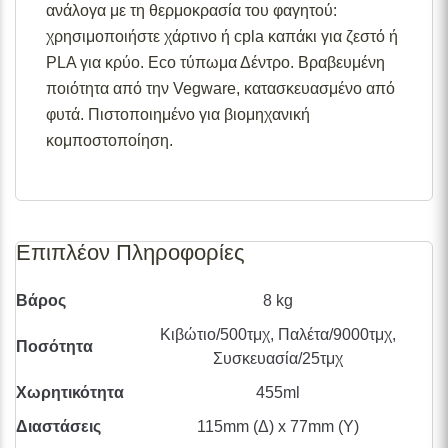
Για περισσότερες λεπτομέρειες σχετικά με τις
ανάλογα με τη θερμοκρασία του φαγητού:
διαθεσιμότητες προϊόντων, παρακαλούμε επικοινωνήστε
χρησιμοποιήστε χάρτινο ή cpla καπάκι για ζεστό ή
μαζί μας στο
info@skgecoshop.com
ή στο
2315 005
PLA για κρύο. Eco τύπωμα Δέντρο. Βραβευμένη
998
ποιότητα από την Vegware, κατασκευασμένο από
φυτά. Πιστοποιημένο για βιομηχανική
κομποστοποίηση.
Επιπλέον Πληροφορίες
Βάρος
8 kg
Κιβώτιο/500τμχ, Παλέτα/9000τμχ,
Ποσότητα
Συσκευασία/25τμχ
Χωρητικότητα
455ml
Διαστάσεις
115mm (Δ) x 77mm (Υ)