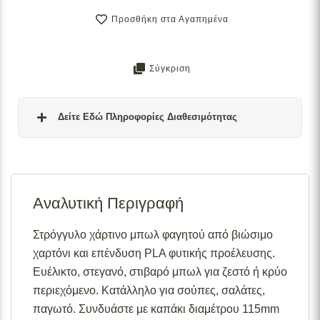
Προσθήκη στα Αγαπημένα
Σύγκριση
Δείτε Εδώ Πληροφορίες Διαθεσιμότητας
Σε απόθεμα:
Το προϊόν είναι άμεσα διαθέσιμο προς
αποστολή.
Αναλυτική Περιγραφή
Διαθέσιμο κατόπιν παραγγελίας:
Το προϊόν θα είναι
διαθέσιμο για αποστολή σε 2– 4 εβδομάδες από την
ημερομηνία εξόφλησης της παραγγελίας σας.
Στρόγγυλο χάρτινο μπωλ φαγητού από βιώσιμο
χαρτόνι και επένδυση PLA φυτικής προέλευσης.
Σε απόθεμα (επιπλέον μπορεί να ζητηθεί κατόπιν
παραγγελίας):
Μερική ποσότητα είναι άμεσα διαθέσιμη
Ευέλικτο, στεγανό, στιβαρό μπωλ για ζεστό ή κρύο
για αποστολή και το υπόλοιπο σε 2 – 4 εβδομάδες από
περιεχόμενο. Κατάλληλο για σούπες, σαλάτες,
την ημερομηνία εξόφλησης της παραγγελίας σας.
παγωτό. Συνδυάστε με καπάκι διαμέτρου 115mm