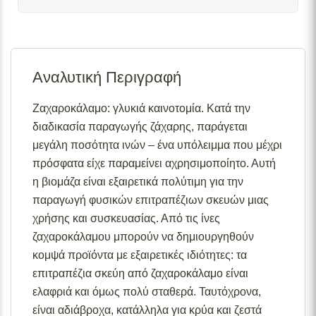
Σε απόθεμα:
Το προϊόν είναι άμεσα διαθέσιμο προς
αποστολή.
Αναλυτική Περιγραφή
Διαθέσιμο κατόπιν παραγγελίας:
Το προϊόν θα είναι
διαθέσιμο για αποστολή σε 2– 4 εβδομάδες από την
ημερομηνία εξόφλησης της παραγγελίας σας.
Ζαχαροκάλαμο: γλυκιά καινοτομία. Κατά την
διαδικασία παραγωγής ζάχαρης, παράγεται
Σε απόθεμα (επιπλέον μπορεί να ζητηθεί κατόπιν
παραγγελίας):
Μερική ποσότητα είναι άμεσα διαθέσιμη
μεγάλη ποσότητα ινών – ένα υπόλειμμα που μέχρι
για αποστολή και το υπόλοιπο σε 2 – 4 εβδομάδες από
πρόσφατα είχε παραμείνει αχρησιμοποίητο. Αυτή
την ημερομηνία εξόφλησης της παραγγελίας σας.
η βιομάζα είναι εξαιρετικά πολύτιμη για την
Για περισσότερες λεπτομέρειες σχετικά με τις
παραγωγή φυσικών επιτραπέζιων σκευών μιας
διαθεσιμότητες προϊόντων, παρακαλούμε επικοινωνήστε
χρήσης και συσκευασίας. Από τις ίνες
μαζί μας στο
info@skgecoshop.com
ή στο
2315 005
ζαχαροκάλαμου μπορούν να δημιουργηθούν
998
κομψά προϊόντα με εξαιρετικές ιδιότητες: τα
επιτραπέζια σκεύη από ζαχαροκάλαμο είναι
ελαφριά και όμως πολύ σταθερά. Ταυτόχρονα,
είναι αδιάβροχα, κατάλληλα για κρύα και ζεστά