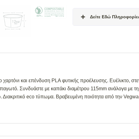
Δείτε Εδώ Πληροφορίε
Σε απόθεμα:
Το προϊόν είναι 
Διαθέσιμο κατόπιν παραγγελί
4 εβδομάδες από την ημερομην
Σε απόθεμα (επιπλέον μπορεί
είναι άμεσα διαθέσιμη για απο
ημερομηνία εξόφλησης της παρ
χαρτόνι και επένδυση PLA φυτικής προέλευσης. Ευέλικτο, στε
Για περισσότερες λεπτομέρειες 
, παγωτό. Συνδυάστε με καπάκι διαμέτρου 115mm ανάλογα με τ
παρακαλούμε επικοινωνήστε μ
ρύο. Διακριτικό eco τύπωμα. Βραβευμένη ποιότητα από την Veg
998