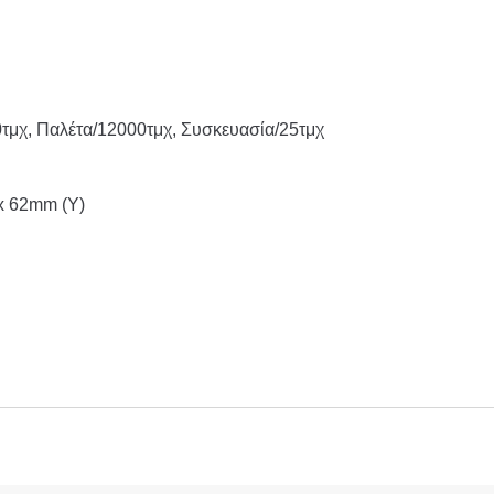
0τμχ, Παλέτα/12000τμχ, Συσκευασία/25τμχ
x 62mm (Υ)