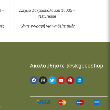
2 –
Δοχείο Ζαχαροκάλαμου 18005 –
Βάση Τ
Naturesse
μές
Κάντε εγγραφή για να δείτε τιμές
Κάντε εγγρα
Ακολουθήστε @skgecoshop
ς