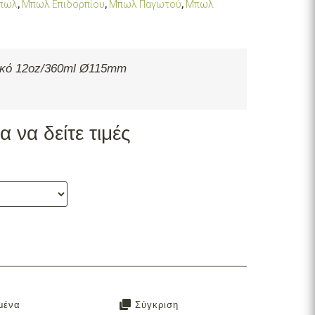
πωλ
,
Μπωλ Επιδορπίου
,
Μπωλ Παγωτού
,
Μπωλ
ευκό 12oz/360ml Ø115mm
 να δείτε τιμές
μένα
Σύγκριση