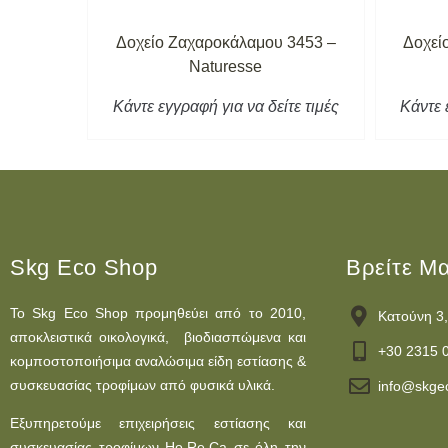
3456 –
Δοχείο Ζαχαροκάλαμου 3453 –
Δοχεί
Naturesse
τε τιμές
Κάντε εγγραφή για να δείτε τιμές
Κάντε 
Skg Eco Shop
Βρείτε Μ
Το Skg Eco Shop προμηθεύει από το 2010,
Κατούνη 3,
αποκλειστικά οικολογικά, βιοδιασπώμενα και
+30 2315 
κομποστοποιήσιμα αναλώσιμα είδη εστίασης &
συσκευασίας τροφίμων από φυσικά υλικά.
info@skge
Εξυπηρετούμε επιχειρήσεις εστίασης και
συσκευασίας τροφίμων Ho.Re.Ca σε όλη την