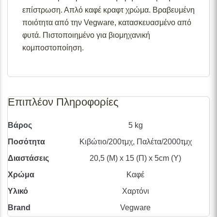
διαθεσιμότητες προϊόντων, παρακαλούμε επικοινωνήστε
επίστρωση. Απλό καφέ κραφτ χρώμα. Βραβευμένη
μαζί μας στο
info@skgecoshop.com
ή στο
2315 005
ποιότητα από την Vegware, κατασκευασμένο από
998
φυτά. Πιστοποιημένο για βιομηχανική
κομποστοποίηση.
Επιπλέον Πληροφορίες
Βάρος
5 kg
Ποσότητα
Κιβώτιο/200τμχ, Παλέτα/2000τμχ
Διαστάσεις
20,5 (Μ) x 15 (Π) x 5cm (Υ)
Χρώμα
Καφέ
Υλικό
Χαρτόνι
Brand
Vegware