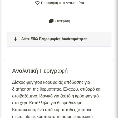
Προσθήκη στα Αγαπημένα
Σύγκριση
Δείτε Εδώ Πληροφορίες Διαθεσιμότητας
Σε απόθεμα:
Το προϊόν είναι άμεσα διαθέσιμο προς
αποστολή.
Αναλυτική Περιγραφή
Διαθέσιμο κατόπιν παραγγελίας:
Το προϊόν θα είναι
διαθέσιμο για αποστολή σε 2– 4 εβδομάδες από την
ημερομηνία εξόφλησης της παραγγελίας σας.
Δίσκος φαγητού κορυφαίας απόδοσης για
διατήρηση της θερμότητας. Ελαφρύ, στιβαρό και
Σε απόθεμα (επιπλέον μπορεί να ζητηθεί κατόπιν
παραγγελίας):
Μερική ποσότητα είναι άμεσα διαθέσιμη
στοιβαζόμενο. Ιδανικό για ζεστό ή κρύο φαγητό
για αποστολή και το υπόλοιπο σε 2 – 4 εβδομάδες από
στο χέρι. Κατάλληλο για θερμοθάλαμο.
την ημερομηνία εξόφλησης της παραγγελίας σας.
Κατασκευασμένο από κυματοειδές χαρτόνι
Για περισσότερες λεπτομέρειες σχετικά με τις
microflute με κομποστοποιήσιμη εσωτερική