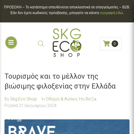
ΠΡΟΣΟΧΗ – To κατάστημα απευθύνεται αποκλειστικά σε επαγγελματίες – B2B.
Εάν δεν έχετε κωδικούς πρόσβασης, μπορείτε να κάνετε
εγγραφή εδώ.
0
Τουρισμός και το μέλλον της
βιώσιμης φιλοξενίας στην Ελλάδα
By
Skg Eco Shop
In
Οδηγοί & Λύσεις Ho.Re.Ca.
Posted
21 Ιανουαρίου 2024