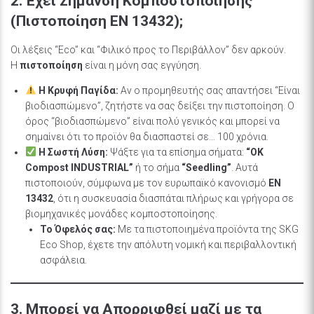
2. Έχει Σήμανση Κομποστοποίησης
(Πιστοποίηση EN 13432);
Οι λέξεις “Eco” και “Φιλικό προς το Περιβάλλον” δεν αρκούν.
Η
πιστοποίηση
είναι η μόνη σας εγγύηση.
Η Κρυφή Παγίδα:
Αν ο προμηθευτής σας απαντήσει “Είναι
βιοδιασπώμενο”, ζητήστε να σας δείξει την πιστοποίηση. Ο
όρος “βιοδιασπώμενο” είναι πολύ γενικός και μπορεί να
σημαίνει ότι το προϊόν θα διασπαστεί σε… 100 χρόνια.
Η Σωστή Λύση:
Ψάξτε για τα επίσημα σήματα:
“OK
Compost INDUSTRIAL”
ή το σήμα
“Seedling”
. Αυτά
πιστοποιούν, σύμφωνα με τον ευρωπαϊκό κανονισμό
EN
13432
, ότι η συσκευασία διασπάται πλήρως και γρήγορα σε
βιομηχανικές μονάδες κομποστοποίησης.
Το Όφελός σας:
Με τα πιστοποιημένα προϊόντα της SKG
Eco Shop, έχετε την απόλυτη νομική και περιβαλλοντική
ασφάλεια.
3. Μπορεί να Απορριφθεί μαζί με τα