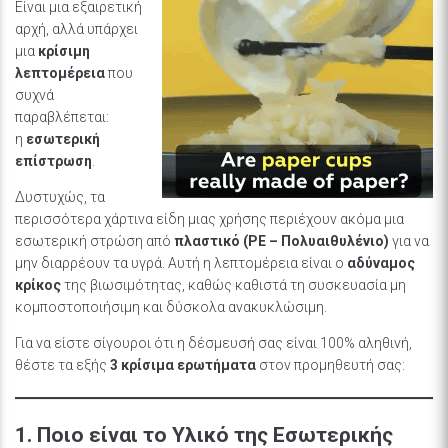
Είναι μια εξαιρετική
αρχή, αλλά υπάρχει
μια
κρίσιμη
λεπτομέρεια
που
συχνά
παραβλέπεται:
η
εσωτερική
επίστρωση
.
Δυστυχώς, τα
περισσότερα χάρτινα είδη μιας χρήσης περιέχουν ακόμα μια
εσωτερική στρώση από
πλαστικό (PE – Πολυαιθυλένιο)
για να
μην διαρρέουν τα υγρά. Αυτή η λεπτομέρεια είναι ο
αδύναμος
κρίκος
της βιωσιμότητας, καθώς καθιστά τη συσκευασία μη
κομποστοποιήσιμη και δύσκολα ανακυκλώσιμη.
Για να είστε σίγουροι ότι η δέσμευσή σας είναι 100% αληθινή,
θέστε τα εξής
3 κρίσιμα ερωτήματα
στον προμηθευτή σας:
1. Ποιο είναι το Υλικό της Εσωτερικής