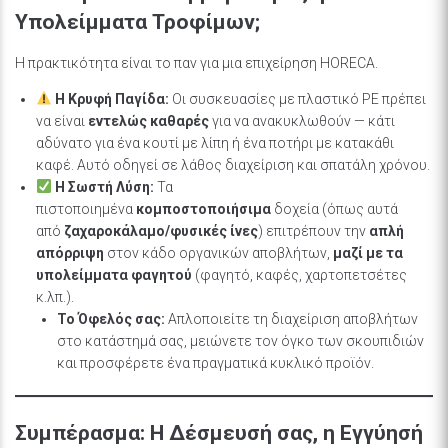
Υπολείμματα Τροφίμων;
Η πρακτικότητα είναι το παν για μια επιχείρηση HORECA.
Η Κρυφή Παγίδα:
Οι συσκευασίες με πλαστικό PE πρέπει
να είναι
εντελώς καθαρές
για να ανακυκλωθούν — κάτι
αδύνατο για ένα κουτί με λίπη ή ένα ποτήρι με κατακάθι
καφέ. Αυτό οδηγεί σε λάθος διαχείριση και σπατάλη χρόνου.
Η Σωστή Λύση:
Τα
πιστοποιημένα
κομποστοποιήσιμα
δοχεία (όπως αυτά
από
ζαχαροκάλαμο/φυσικές ίνες
) επιτρέπουν την
απλή
απόρριψη
στον κάδο οργανικών αποβλήτων,
μαζί με τα
υπολείμματα φαγητού
(φαγητό, καφές, χαρτοπετσέτες
κ.λπ.).
Το Όφελός σας:
Απλοποιείτε τη διαχείριση αποβλήτων
στο κατάστημά σας, μειώνετε τον όγκο των σκουπιδιών
και προσφέρετε ένα πραγματικά κυκλικό προϊόν.
Συμπέρασμα: Η Δέσμευσή σας, η Εγγύησή