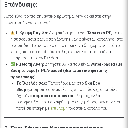
Επένδυσης;
Αυτό είναι το πιο σημαντικό ερώτημα! Μην αρκείστε στην
απάντηση “είναι χάρτινο”.
Η Κρυφή Παγίδα:
Αν η απάντηση είναι
Πλαστικό PE
, τότε
η συσκευασία σας, όσο χάρτινη κι αν φαίνεται, καταλήγει στα
σκουπίδια. Το πλαστικό αυτό πρέπει να διαχωριστεί από το
χαρτί, μια διαδικασία δύσκολη, ενεργοβόρα και σπάνια
εφαρμόσιμη στην Ελλάδα.
Η Σωστή Λύση:
Ζητήστε υλικά που είναι
Water-based (με
βάση το νερό)
ή
PLA-based (Βιοπλαστικό φυτικής
προέλευσης)
.
Το Όφελός σας:
Τα ποτήρια μας στο
Skg Eco
Shop
χρησιμοποιούν αυτές τις επιστρώσεις, οι οποίες
όχι μόνο
κομποστοποιούνται
πλήρως, αλλά
διασφαλίζουν ότι ο καφές ή το φαγητό σας δεν έρχεται
ποτέ σε επαφή με
επιβλαβή
πλαστικά κατάλοιπα.