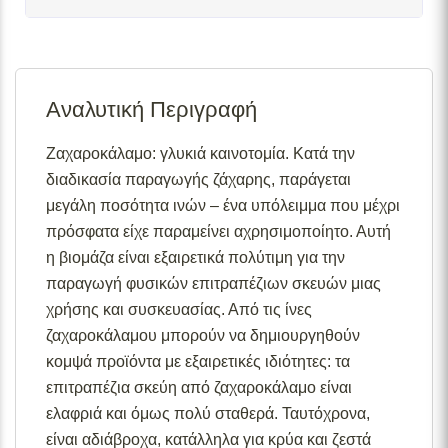
Σε απόθεμα:
Το προϊόν είναι άμεσα διαθέσιμο προς
αποστολή.
Αναλυτική Περιγραφή
Διαθέσιμο κατόπιν παραγγελίας:
Το προϊόν θα είναι
διαθέσιμο για αποστολή σε 2– 4 εβδομάδες από την
ημερομηνία εξόφλησης της παραγγελίας σας.
Ζαχαροκάλαμο: γλυκιά καινοτομία. Κατά την
διαδικασία παραγωγής ζάχαρης, παράγεται
Σε απόθεμα (επιπλέον μπορεί να ζητηθεί κατόπιν
παραγγελίας):
Μερική ποσότητα είναι άμεσα διαθέσιμη
μεγάλη ποσότητα ινών – ένα υπόλειμμα που μέχρι
για αποστολή και το υπόλοιπο σε 2 – 4 εβδομάδες από
πρόσφατα είχε παραμείνει αχρησιμοποίητο. Αυτή
την ημερομηνία εξόφλησης της παραγγελίας σας.
η βιομάζα είναι εξαιρετικά πολύτιμη για την
Για περισσότερες λεπτομέρειες σχετικά με τις
παραγωγή φυσικών επιτραπέζιων σκευών μιας
διαθεσιμότητες προϊόντων, παρακαλούμε επικοινωνήστε
χρήσης και συσκευασίας. Από τις ίνες
μαζί μας στο
info@skgecoshop.com
ή στο
2315 005
ζαχαροκάλαμου μπορούν να δημιουργηθούν
998
κομψά προϊόντα με εξαιρετικές ιδιότητες: τα
επιτραπέζια σκεύη από ζαχαροκάλαμο είναι
ελαφριά και όμως πολύ σταθερά. Ταυτόχρονα,
είναι αδιάβροχα, κατάλληλα για κρύα και ζεστά