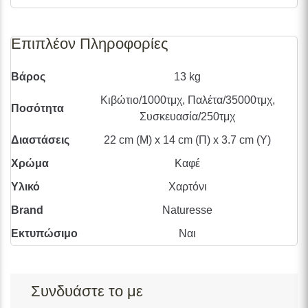
Επιπλέον Πληροφορίες
Βάρος
13 kg
Κιβώτιο/1000τμχ, Παλέτα/35000τμχ,
Ποσότητα
Συσκευασία/250τμχ
Διαστάσεις
22 cm (Μ) x 14 cm (Π) x 3.7 cm (Υ)
Χρώμα
Καφέ
Υλικό
Χαρτόνι
Brand
Naturesse
Εκτυπώσιμο
Ναι
Συνδυάστε το με