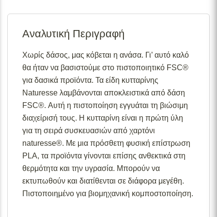
Σε απόθεμα:
Το προϊόν είναι άμεσα διαθέσιμο προς
αποστολή.
Αναλυτική Περιγραφή
Διαθέσιμο κατόπιν παραγγελίας:
Το προϊόν θα είναι
διαθέσιμο για αποστολή σε 2– 4 εβδομάδες από την
ημερομηνία εξόφλησης της παραγγελίας σας.
Χωρίς δάσος, μας κόβεται η ανάσα. Γι’ αυτό καλό
θα ήταν να βασιστούμε στο πιστοποιητικό FSC®
Σε απόθεμα (επιπλέον μπορεί να ζητηθεί κατόπιν
παραγγελίας):
Μερική ποσότητα είναι άμεσα διαθέσιμη
για δασικά προϊόντα. Τα είδη κυτταρίνης
για αποστολή και το υπόλοιπο σε 2 – 4 εβδομάδες από
Naturesse λαμβάνονται αποκλειστικά από δάση
την ημερομηνία εξόφλησης της παραγγελίας σας.
FSC®. Αυτή η πιστοποίηση εγγυάται τη βιώσιμη
Για περισσότερες λεπτομέρειες σχετικά με τις
διαχείρισή τους. Η κυτταρίνη είναι η πρώτη ύλη
διαθεσιμότητες προϊόντων, παρακαλούμε επικοινωνήστε
για τη σειρά συσκευασιών από χαρτόνι
μαζί μας στο
info@skgecoshop.com
ή στο
2315 005
naturesse®. Με μια πρόσθετη φυσική επίστρωση
998
PLA, τα προϊόντα γίνονται επίσης ανθεκτικά στη
θερμότητα και την υγρασία. Μπορούν να
εκτυπωθούν και διατίθενται σε διάφορα μεγέθη.
Πιστοποιημένο για βιομηχανική κομποστοποίηση.