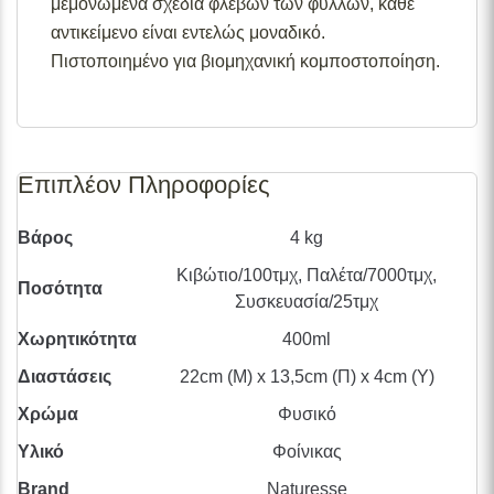
μεμονωμένα σχέδια φλεβών των φύλλων, κάθε
αντικείμενο είναι εντελώς μοναδικό.
Πιστοποιημένο για βιομηχανική κομποστοποίηση.
Επιπλέον Πληροφορίες
Βάρος
4 kg
Κιβώτιο/100τμχ, Παλέτα/7000τμχ,
Ποσότητα
Συσκευασία/25τμχ
Χωρητικότητα
400ml
Διαστάσεις
22cm (Μ) x 13,5cm (Π) x 4cm (Υ)
Χρώμα
Φυσικό
Υλικό
Φοίνικας
Brand
Naturesse