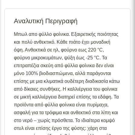
Σε απόθεμα:
Το προϊόν είναι άμεσα διαθέσιμο προς
αποστολή.
Αναλυτική Περιγραφή
Διαθέσιμο κατόπιν παραγγελίας:
Το προϊόν θα είναι
διαθέσιμο για αποστολή σε 2– 4 εβδομάδες από την
ημερομηνία εξόφλησης της παραγγελίας σας.
Μπωλ απο φύλλο φοίνικα. Εξαιρετικής ποιότητας
και πολύ ανθεκτικό. Κάθε πιάτο έχει μοναδική
Σε απόθεμα (επιπλέον μπορεί να ζητηθεί κατόπιν
παραγγελίας):
Μερική ποσότητα είναι άμεσα διαθέσιμη
όψη. Ανθεκτικά σε ηλ, φούρνο εως 220 °C,
για αποστολή και το υπόλοιπο σε 2 – 4 εβδομάδες από
φούρνο μικροκυμάτων, ψύξη έως -25 °C. Τα
την ημερομηνία εξόφλησης της παραγγελίας σας.
επιτραπέζια σκεύη από φύλλα φοίνικα δεν είναι
Για περισσότερες λεπτομέρειες σχετικά με τις
μόνο 100% βιοδιασπώμενα, αλλά παράγονται
διαθεσιμότητες προϊόντων, παρακαλούμε επικοινωνήστε
επίσης με μια κλιματικά ουδέτερη διαδικασία κάτω
μαζί μας στο
info@skgecoshop.com
ή στο
2315 005
από δίκαιες συνθήκες. Η καλλιέργεια του φοίνικα
998
σε μικτή καλλιέργεια διατηρεί επίσης τα εδάφη. Τα
προϊόντα από φύλλα φοίνικα είναι πυρίμαχα,
ασφαλή για τα τρόφιμα και ανθεκτικό στα λίπη και
στο νερό – χωρίς πρόσθετα. Το ιδιαίτερα κομψό
στυλ είναι επίσης έργο της φύσης: χάρη στα