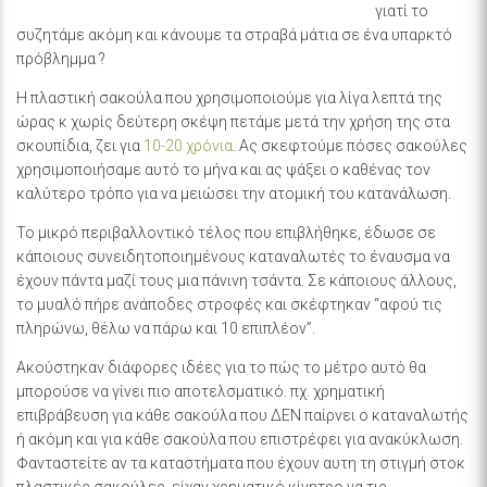
γιατί το
συζητάμε ακόμη και κάνουμε τα στραβά μάτια σε ένα υπαρκτό
πρόβλημμα ?
Η πλαστική σακούλα που χρησιμοποιούμε για λίγα λεπτά της
ώρας κ χωρίς δεύτερη σκέψη πετάμε μετά την χρήση της στα
σκουπίδια, ζει για
10-20 χρόνια
. Ας σκεφτούμε πόσες σακούλες
χρησιμοποιήσαμε αυτό το μήνα και ας ψάξει ο καθένας τον
καλύτερο τρόπο για να μειώσει την ατομική του κατανάλωση.
Το μικρό περιβαλλοντικό τέλος που επιβλήθηκε, έδωσε σε
κάποιους συνειδητοποιημένους καταναλωτές το έναυσμα να
έχουν πάντα μαζί τους μια πάνινη τσάντα. Σε κάποιους άλλους,
το μυαλό πήρε ανάποδες στροφές και σκέφτηκαν “αφού τις
πληρώνω, θέλω να πάρω και 10 επιπλέον”.
Ακούστηκαν διάφορες ιδέες για το πώς το μέτρο αυτό θα
μπορούσε να γίνει πιο αποτελσματικό. πχ. χρηματική
επιβράβευση για κάθε σακούλα που ΔΕΝ παίρνει ο καταναλωτής
ή ακόμη και για κάθε σακούλα που επιστρέφει για ανακύκλωση.
Φανταστείτε αν τα καταστήματα που έχουν αυτη τη στιγμή στοκ
πλαστικές σακούλες, είχαν χρηματικό κίνητρο να τις