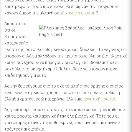
επιστρέψουν. Πόσο πιο έυκολα θα έπαιρναν την απόφαση να
κάνουν άμεσα την αλλαγή σε
χάρτινες ή αμύλου
?
Ακούστηκε
ότι οι
βιομηχανίες
κατασκευής
πλαστικής σακούλας θα μείνουν χωρίς δουλειά ! Το γεγονός ότι
μπορούν απλά να αλλάξουν την πρώτη τους ύλη σε βιο-πλαστικό
και να συνεχίσουν να παράγουν οικολογικές βιο-πλαστικές
σακούλες το σκεφτήκαμε ? Πολύ πιθανό να μπορούν και να
επιδοτηθούν για αυτό.
Ας μην ξεφεύγουμε από το σκοπό αυτής της δράσης ο οποίος
είναι ένας – ή μείωση χρήσης πλαστικής σακούλας, καθώς η
Ελλάδα κρατάει εδώ και χρόνια, άλλη μια
αρνητική πρωτιά
.
Ας γυρίσουμε πίσω στο χρόνο, τότε που ο αέρας ήταν καθαρός
και τα φρούτα και λαχανικά ήταν όλα βιολογικά. Τότε που οι
νοικοκυρές έκαναν τις καθημερινές τους αγορές με πάνινες
τσάντες και διχτάκια.