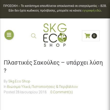
ΠΡΟΣΟΧΗ – To κατάστημα απευθύνεται αποκλειστικά σε επαγγελματίες – B2B.
Εάν δεν έχετε κωδικούς πρόσβασης, μπορείτε να κάνετε
εγγραφή εδώ.
0
Πλαστικές Σακούλες – υπάρχει λύση
?
By
Skg Eco Shop
In
Βιώσιμα Υλικά, Πιστοποιήσεις & Περιβάλλον
Posted
28 Ιανουαρίου 2018
0 Comment(s)