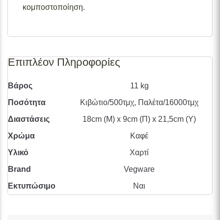
διαθεσιμότητες προϊόντων, παρακαλούμε επικοινωνήστε
κομποστοποίηση.
μαζί μας στο
info@skgecoshop.com
ή στο
2315 005
998
Επιπλέον Πληροφορίες
Βάρος
11 kg
Ποσότητα
Κιβώτιο/500τμχ, Παλέτα/16000τμχ
Διαστάσεις
18cm (Μ) x 9cm (Π) x 21,5cm (Υ)
Χρώμα
Καφέ
Υλικό
Χαρτί
Brand
Vegware
Εκτυπώσιμο
Ναι