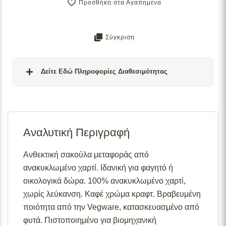
Προσθήκη στα Αγαπημένα
Σύγκριση
Δείτε Εδώ Πληροφορίες Διαθεσιμότητας
Σε απόθεμα:
Το προϊόν είναι άμεσα διαθέσιμο προς
αποστολή.
Αναλυτική Περιγραφή
Διαθέσιμο κατόπιν παραγγελίας:
Το προϊόν θα είναι
διαθέσιμο για αποστολή σε 2– 4 εβδομάδες από την
ημερομηνία εξόφλησης της παραγγελίας σας.
Ανθεκτική σακούλα μεταφοράς από
ανακυκλωμένο χαρτί. Ιδανική για φαγητό ή
Σε απόθεμα (επιπλέον μπορεί να ζητηθεί κατόπιν
παραγγελίας):
Μερική ποσότητα είναι άμεσα διαθέσιμη
οικολογικά δώρα. 100% ανακυκλωμένο χαρτί,
για αποστολή και το υπόλοιπο σε 2 – 4 εβδομάδες από
χωρίς λεύκανση. Καφέ χρώμα κραφτ. Βραβευμένη
την ημερομηνία εξόφλησης της παραγγελίας σας.
ποιότητα από την Vegware, κατασκευασμένο από
Για περισσότερες λεπτομέρειες σχετικά με τις
φυτά. Πιστοποιημένο για βιομηχανική