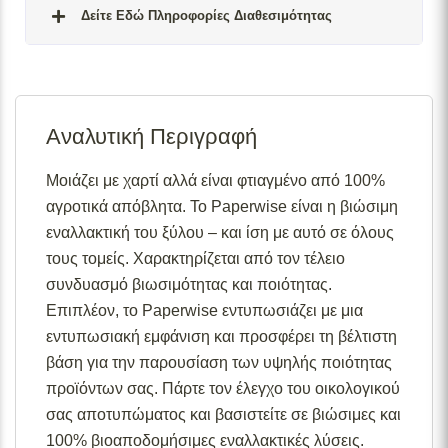
Δείτε Εδώ Πληροφορίες Διαθεσιμότητας
Σε απόθεμα:
Το προϊόν είναι άμεσα διαθέσιμο προς
αποστολή.
Αναλυτική Περιγραφή
Διαθέσιμο κατόπιν παραγγελίας:
Το προϊόν θα είναι
διαθέσιμο για αποστολή σε 2– 4 εβδομάδες από την
ημερομηνία εξόφλησης της παραγγελίας σας.
Μοιάζει με χαρτί αλλά είναι φτιαγμένο από 100%
αγροτικά απόβλητα. Το Paperwise είναι η βιώσιμη
Σε απόθεμα (επιπλέον μπορεί να ζητηθεί κατόπιν
παραγγελίας):
Μερική ποσότητα είναι άμεσα διαθέσιμη
εναλλακτική του ξύλου – και ίση με αυτό σε όλους
για αποστολή και το υπόλοιπο σε 2 – 4 εβδομάδες από
τους τομείς. Χαρακτηρίζεται από τον τέλειο
την ημερομηνία εξόφλησης της παραγγελίας σας.
συνδυασμό βιωσιμότητας και ποιότητας.
Για περισσότερες λεπτομέρειες σχετικά με τις
Επιπλέον, το Paperwise εντυπωσιάζει με μια
διαθεσιμότητες προϊόντων, παρακαλούμε επικοινωνήστε
εντυπωσιακή εμφάνιση και προσφέρει τη βέλτιστη
μαζί μας στο
info@skgecoshop.com
ή στο
2315 005
βάση για την παρουσίαση των υψηλής ποιότητας
998
προϊόντων σας. Πάρτε τον έλεγχο του οικολογικού
σας αποτυπώματος και βασιστείτε σε βιώσιμες και
100% βιοαποδομήσιμες εναλλακτικές λύσεις.