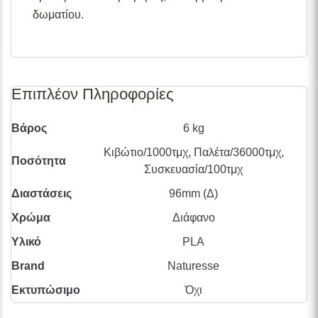
δωματίου.
Επιπλέον Πληροφορίες
Βάρος
6 kg
Κιβώτιο/1000τμχ, Παλέτα/36000τμχ,
Ποσότητα
Συσκευασία/100τμχ
Διαστάσεις
96mm (Δ)
Χρώμα
Διάφανο
Υλικό
PLA
Brand
Naturesse
Εκτυπώσιμο
Όχι