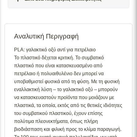
Σε απόθεμα:
Το προϊόν είναι άμεσα διαθέσιμο προς
αποστολή.
Αναλυτική Περιγραφή
Διαθέσιμο κατόπιν παραγγελίας:
Το προϊόν θα είναι
διαθέσιμο για αποστολή σε 2– 4 εβδομάδες από την
ημερομηνία εξόφλησης της παραγγελίας σας.
PLA: γαλακτικό οξύ αντί για πετρέλαιο
Το πλαστικό δέχεται κριτική. Το συμβατικό
Σε απόθεμα (επιπλέον μπορεί να ζητηθεί κατόπιν
παραγγελίας):
Μερική ποσότητα είναι άμεσα διαθέσιμη
πλαστικό που είναι κατασκευασμένο από
για αποστολή και το υπόλοιπο σε 2 – 4 εβδομάδες από
πετρέλαιο ή πολυαιθυλένιο δεν μπορεί να
την ημερομηνία εξόφλησης της παραγγελίας σας.
υποβαθμιστεί φυσικά από τη φύση. Με τη φυσική
Για περισσότερες λεπτομέρειες σχετικά με τις
εναλλακτική λύση – το γαλακτικό οξύ – μπορούν
διαθεσιμότητες προϊόντων, παρακαλούμε επικοινωνήστε
να κατασκευαστούν προϊόντα που μοιάζουν με
μαζί μας στο
info@skgecoshop.com
ή στο
2315 005
πλαστικά, τα οποία, εκτός από τις θετικές ιδιότητες
998
του συμβατικού πλαστικού, έχουν επίσης
πολύτιμα πλεονεκτήματα, όπως πλήρη
βιοδιάσπαση και φιλική προς το κλίμα παραγωγή.