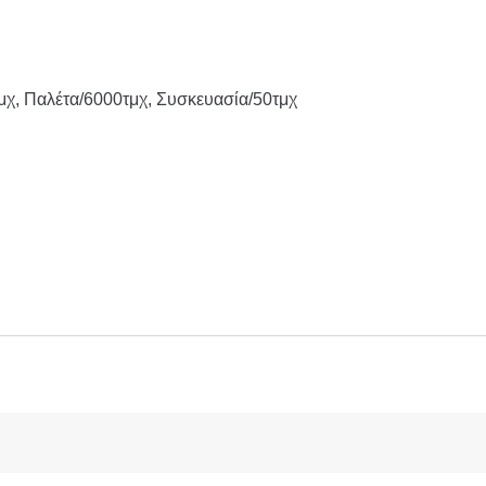
μχ, Παλέτα/6000τμχ, Συσκευασία/50τμχ