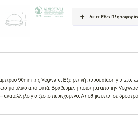
Δείτε Εδώ Πληροφορίε
Σε απόθεμα:
Το προϊόν είναι 
Διαθέσιμο κατόπιν παραγγελί
4 εβδομάδες από την ημερομην
Σε απόθεμα (επιπλέον μπορεί
είναι άμεσα διαθέσιμη για απο
ημερομηνία εξόφλησης της παρ
αμέτρου 90mm της Vegware. Εξαιρετική παρουσίαση για take aw
Για περισσότερες λεπτομέρειες 
ώσιμο υλικό από φυτά. Βραβευμένη ποιότητα από την Vegware
παρακαλούμε επικοινωνήστε μ
ακατάλληλο για ζεστό περιεχόμενο. Αποθηκεύεται σε δροσερό 
998