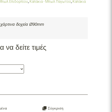
 Μπωλ Επιδορπίου
,
Καπάκια - Μπωλ Παγωτού
,
Καπάκια
 χάρτινα δοχεία Ø90mm
 να δείτε τιμές
μένα
Σύγκριση