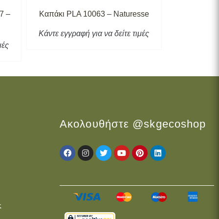
7 –
Καπάκι PLA 10063 – Naturesse
Καπάκι Χ
Κάντε εγγραφή για να δείτε τιμές
μές
Κάντε εγγρα
Ακολουθήστε @skgecoshop
ς