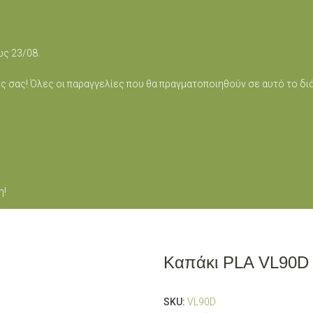
ως 23/08.
ς σας! Όλες οι παραγγελίες που θα πραγματοποιηθούν σε αυτό το δ
η!
Καπάκι PLA VL90D 
SKU:
VL90D