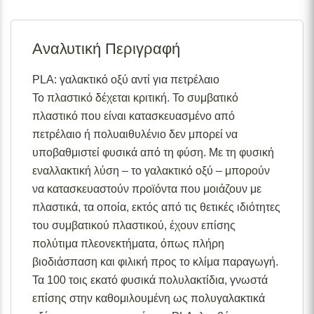
Σε απόθεμα:
Το προϊόν είναι άμεσα διαθέσιμο προς
αποστολή.
Αναλυτική Περιγραφή
Διαθέσιμο κατόπιν παραγγελίας:
Το προϊόν θα είναι
διαθέσιμο για αποστολή σε 2– 4 εβδομάδες από την
ημερομηνία εξόφλησης της παραγγελίας σας.
PLA: γαλακτικό οξύ αντί για πετρέλαιο
Το πλαστικό δέχεται κριτική. Το συμβατικό
Σε απόθεμα (επιπλέον μπορεί να ζητηθεί κατόπιν
παραγγελίας):
Μερική ποσότητα είναι άμεσα διαθέσιμη
πλαστικό που είναι κατασκευασμένο από
για αποστολή και το υπόλοιπο σε 2 – 4 εβδομάδες από
πετρέλαιο ή πολυαιθυλένιο δεν μπορεί να
την ημερομηνία εξόφλησης της παραγγελίας σας.
υποβαθμιστεί φυσικά από τη φύση. Με τη φυσική
Για περισσότερες λεπτομέρειες σχετικά με τις
εναλλακτική λύση – το γαλακτικό οξύ – μπορούν
διαθεσιμότητες προϊόντων, παρακαλούμε επικοινωνήστε
να κατασκευαστούν προϊόντα που μοιάζουν με
μαζί μας στο
info@skgecoshop.com
ή στο
2315 005
πλαστικά, τα οποία, εκτός από τις θετικές ιδιότητες
998
του συμβατικού πλαστικού, έχουν επίσης
πολύτιμα πλεονεκτήματα, όπως πλήρη
βιοδιάσπαση και φιλική προς το κλίμα παραγωγή.
Τα 100 τοις εκατό φυσικά πολυλακτίδια, γνωστά
επίσης στην καθομιλουμένη ως πολυγαλακτικά