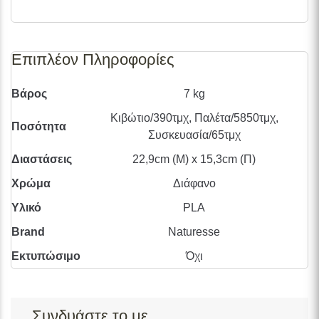
Επιπλέον Πληροφορίες
Βάρος
7 kg
Κιβώτιο/390τμχ, Παλέτα/5850τμχ,
Ποσότητα
Συσκευασία/65τμχ
Διαστάσεις
22,9cm (Μ) x 15,3cm (Π)
Χρώμα
Διάφανο
Υλικό
PLA
Brand
Naturesse
Εκτυπώσιμο
Όχι
Συνδυάστε το με