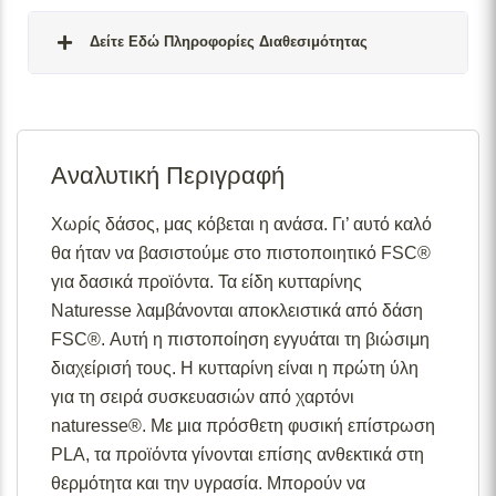
Δείτε Εδώ Πληροφορίες Διαθεσιμότητας
Σε απόθεμα:
Το προϊόν είναι άμεσα διαθέσιμο προς
αποστολή.
Αναλυτική Περιγραφή
Διαθέσιμο κατόπιν παραγγελίας:
Το προϊόν θα είναι
διαθέσιμο για αποστολή σε 2– 4 εβδομάδες από την
ημερομηνία εξόφλησης της παραγγελίας σας.
Χωρίς δάσος, μας κόβεται η ανάσα. Γι’ αυτό καλό
θα ήταν να βασιστούμε στο πιστοποιητικό FSC®
Σε απόθεμα (επιπλέον μπορεί να ζητηθεί κατόπιν
παραγγελίας):
Μερική ποσότητα είναι άμεσα διαθέσιμη
για δασικά προϊόντα. Τα είδη κυτταρίνης
για αποστολή και το υπόλοιπο σε 2 – 4 εβδομάδες από
Naturesse λαμβάνονται αποκλειστικά από δάση
την ημερομηνία εξόφλησης της παραγγελίας σας.
FSC®. Αυτή η πιστοποίηση εγγυάται τη βιώσιμη
Για περισσότερες λεπτομέρειες σχετικά με τις
διαχείρισή τους. Η κυτταρίνη είναι η πρώτη ύλη
διαθεσιμότητες προϊόντων, παρακαλούμε επικοινωνήστε
για τη σειρά συσκευασιών από χαρτόνι
μαζί μας στο
info@skgecoshop.com
ή στο
2315 005
naturesse®. Με μια πρόσθετη φυσική επίστρωση
998
PLA, τα προϊόντα γίνονται επίσης ανθεκτικά στη
θερμότητα και την υγρασία. Μπορούν να