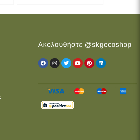
Ακολουθήστε @skgecoshop
ς