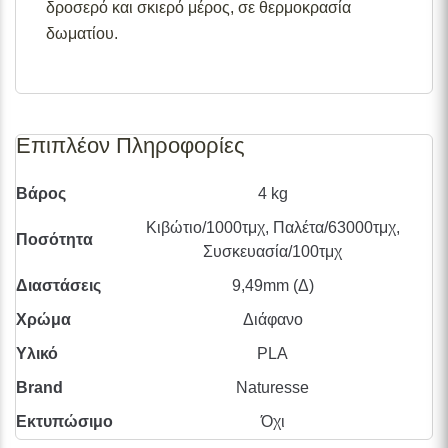
δροσερό και σκιερό μέρος, σε θερμοκρασία
δωματίου.
Επιπλέον Πληροφορίες
Βάρος
4 kg
Κιβώτιο/1000τμχ, Παλέτα/63000τμχ,
Ποσότητα
Συσκευασία/100τμχ
Διαστάσεις
9,49mm (Δ)
Χρώμα
Διάφανο
Υλικό
PLA
Brand
Naturesse
Εκτυπώσιμο
Όχι