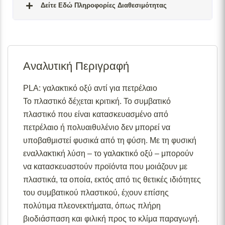
Δείτε Εδώ Πληροφορίες Διαθεσιμότητας
Σε απόθεμα:
Το προϊόν είναι άμεσα διαθέσιμο προς
αποστολή.
Αναλυτική Περιγραφή
Διαθέσιμο κατόπιν παραγγελίας:
Το προϊόν θα είναι
διαθέσιμο για αποστολή σε 2– 4 εβδομάδες από την
ημερομηνία εξόφλησης της παραγγελίας σας.
PLA: γαλακτικό οξύ αντί για πετρέλαιο
Το πλαστικό δέχεται κριτική. Το συμβατικό
Σε απόθεμα (επιπλέον μπορεί να ζητηθεί κατόπιν
παραγγελίας):
Μερική ποσότητα είναι άμεσα διαθέσιμη
πλαστικό που είναι κατασκευασμένο από
για αποστολή και το υπόλοιπο σε 2 – 4 εβδομάδες από
πετρέλαιο ή πολυαιθυλένιο δεν μπορεί να
την ημερομηνία εξόφλησης της παραγγελίας σας.
υποβαθμιστεί φυσικά από τη φύση. Με τη φυσική
Για περισσότερες λεπτομέρειες σχετικά με τις
εναλλακτική λύση – το γαλακτικό οξύ – μπορούν
διαθεσιμότητες προϊόντων, παρακαλούμε επικοινωνήστε
να κατασκευαστούν προϊόντα που μοιάζουν με
μαζί μας στο
info@skgecoshop.com
ή στο
2315 005
πλαστικά, τα οποία, εκτός από τις θετικές ιδιότητες
998
του συμβατικού πλαστικού, έχουν επίσης
πολύτιμα πλεονεκτήματα, όπως πλήρη
βιοδιάσπαση και φιλική προς το κλίμα παραγωγή.