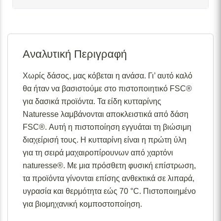
Σε απόθεμα:
Το προϊόν είναι άμεσα διαθέσιμο προς
αποστολή.
Αναλυτική Περιγραφή
Διαθέσιμο κατόπιν παραγγελίας:
Το προϊόν θα είναι
διαθέσιμο για αποστολή σε 2– 4 εβδομάδες από την
ημερομηνία εξόφλησης της παραγγελίας σας.
Χωρίς δάσος, μας κόβεται η ανάσα. Γι’ αυτό καλό
θα ήταν να βασιστούμε στο πιστοποιητικό FSC®
Σε απόθεμα (επιπλέον μπορεί να ζητηθεί κατόπιν
παραγγελίας):
Μερική ποσότητα είναι άμεσα διαθέσιμη
για δασικά προϊόντα. Τα είδη κυτταρίνης
για αποστολή και το υπόλοιπο σε 2 – 4 εβδομάδες από
Naturesse λαμβάνονται αποκλειστικά από δάση
την ημερομηνία εξόφλησης της παραγγελίας σας.
FSC®. Αυτή η πιστοποίηση εγγυάται τη βιώσιμη
Για περισσότερες λεπτομέρειες σχετικά με τις
διαχείρισή τους. Η κυτταρίνη είναι η πρώτη ύλη
διαθεσιμότητες προϊόντων, παρακαλούμε επικοινωνήστε
για τη σειρά μαχαιροπίρουνων από χαρτόνι
μαζί μας στο
info@skgecoshop.com
ή στο
2315 005
naturesse®. Με μια πρόσθετη φυσική επίστρωση,
998
τα προϊόντα γίνονται επίσης ανθεκτικά σε λιπαρά,
υγρασία και θερμότητα εώς 70 °C. Πιστοποιημένο
για βιομηχανική κομποστοποίηση.