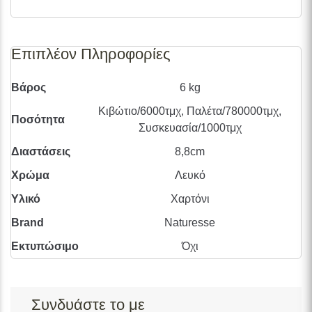
Επιπλέον Πληροφορίες
Βάρος
6 kg
Κιβώτιο/6000τμχ, Παλέτα/780000τμχ,
Ποσότητα
Συσκευασία/1000τμχ
Διαστάσεις
8,8cm
Χρώμα
Λευκό
Υλικό
Χαρτόνι
Brand
Naturesse
Εκτυπώσιμο
Όχι
Συνδυάστε το με