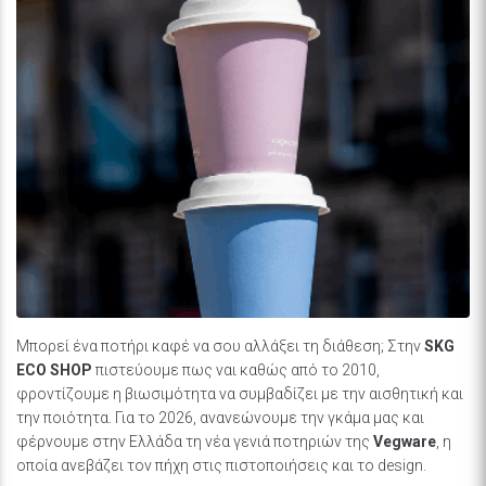
Μπορεί ένα ποτήρι καφέ να σου αλλάξει τη διάθεση; Στην
SKG
ECO SHOP
πιστεύουμε πως ναι καθώς από το 2010,
φροντίζουμε η βιωσιμότητα να συμβαδίζει με την αισθητική και
την ποιότητα. Για το 2026, ανανεώνουμε την γκάμα μας και
φέρνουμε στην Ελλάδα τη νέα γενιά ποτηριών της
Vegware
, η
οποία ανεβάζει τον πήχη στις πιστοποιήσεις και το design.