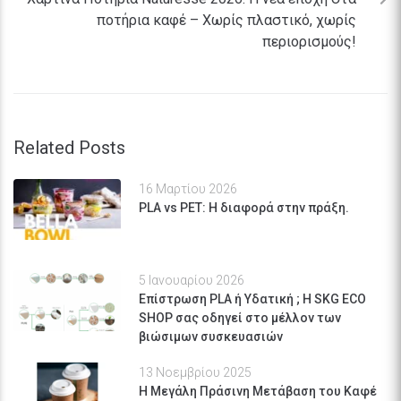
ποτήρια καφέ – Χωρίς πλαστικό, χωρίς
περιορισμούς!
Related Posts
16 Μαρτίου 2026
PLA vs PET: Η διαφορά στην πράξη.
5 Ιανουαρίου 2026
Επίστρωση PLA ή Υδατική ; Η SKG ECO
SHOP σας οδηγεί στο μέλλον των
βιώσιμων συσκευασιών
13 Νοεμβρίου 2025
Η Μεγάλη Πράσινη Μετάβαση του Καφέ