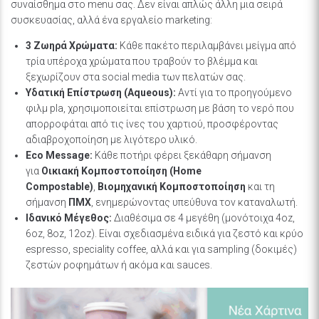
συναίσθημα στο menu σας. Δεν είναι απλώς άλλη μια σειρά
συσκευασίας, αλλά ένα εργαλείο marketing:
3 Ζωηρά Χρώματα:
Κάθε πακέτο περιλαμβάνει μείγμα από
τρία υπέροχα χρώματα που τραβούν το βλέμμα και
ξεχωρίζουν στα social media των πελατών σας.
Υδατική Επίστρωση (Aqueous):
Αντί για το προηγούμενο
φιλμ pla, χρησιμοποιείται επίστρωση με βάση το νερό που
απορροφάται από τις ίνες του χαρτιού, προσφέροντας
αδιαβροχοποίηση με λιγότερο υλικό.
Eco Message:
Κάθε ποτήρι φέρει ξεκάθαρη σήμανση
για
Οικιακή Κομποστοποίηση (Home
Compostable)
,
Βιομηχανική Κομποστοποίηση
και τη
σήμανση
ΠΜΧ
, ενημερώνοντας υπεύθυνα τον καταναλωτή.
Ιδανικό Μέγεθος:
Διαθέσιμα σε 4 μεγέθη (μονότοιχα 4oz,
6oz, 8oz, 12oz). Είναι σχεδιασμένα ειδικά για ζεστό και κρύο
espresso, speciality coffee, αλλά και για sampling (δοκιμές)
ζεστών ροφημάτων ή ακόμα και sauces.