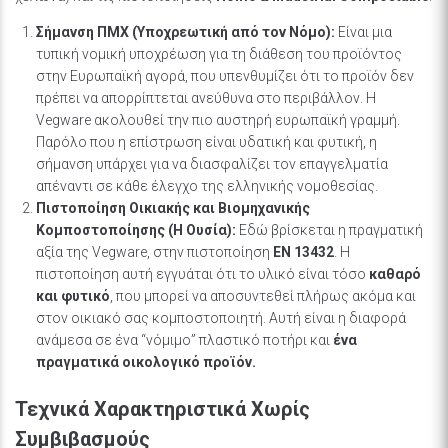
Σήμανση ΠΜΧ (Υποχρεωτική από τον Νόμο):
Είναι μια
τυπική νομική υποχρέωση για τη διάθεση του προϊόντος
στην Ευρωπαϊκή αγορά, που υπενθυμίζει ότι το προϊόν δεν
πρέπει να απορρίπτεται ανεύθυνα στο περιβάλλον. Η
Vegware ακολουθεί την πιο αυστηρή ευρωπαϊκή γραμμή.
Παρόλο που η επίστρωση είναι υδατική και φυτική, η
σήμανση υπάρχει για να διασφαλίζει τον επαγγελματία
απέναντι σε κάθε έλεγχο της ελληνικής νομοθεσίας.
Πιστοποίηση Οικιακής και Βιομηχανικής
Κομποστοποίησης (Η Ουσία):
Εδώ βρίσκεται η πραγματική
αξία της Vegware, στην πιστοποίηση
EN 13432
. Η
πιστοποίηση αυτή εγγυάται ότι το υλικό είναι τόσο
καθαρό
και φυτικό
, που μπορεί να αποσυντεθεί πλήρως ακόμα και
στον οικιακό σας κομποστοποιητή. Αυτή είναι η διαφορά
ανάμεσα σε ένα “νόμιμο” πλαστικό ποτήρι και
ένα
πραγματικά οικολογικό προϊόν.
Τεχνικά Χαρακτηριστικά Χωρίς
Συμβιβασμούς