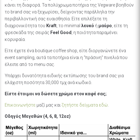
κάνει τη διαφορά. Τα πολύχρωμα ποτήρια της Vegware βοηθούν
το brand σας να ξεχωρίσει, δείχνοντας παράλληλα την
περιβαλλοντική σας ευαισθησία. Είτε επιλέξετε τη
διαχρονικότητα του
Kraft
, το minimal
λευκό
ή
μαύρο
, είτε τη
φρεσκάδα της σειράς
Feel Good
, η ποιότητα παραμένει
κορυφαία.
Είτε έχετε ένα boutique coffee shop, είτε διοργανώνετε ένα
event sampling, αυτά τα ποτήρια είναι η “πράσινη” πινελιά που
έλειπε από το menu σας.
Υπάρχει δυνατότητα ειδικής εκτύπωσης του brand σας για
ελάχιστη ποσότητα 30,000 τμχ ανά κωδικό.
Είστε έτοιμοι να δώσετε χρώμα στον καφέ σας;
Επικοινωνήστε
μαζί μας και
ζητήστε δείγματα εδώ
.
Οδηγός Μεγεθών (4, 6, 8, 12oz)