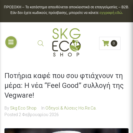
ΠΡΟΣΟΧΗ – To κατάστημα απευθύνεται αποκλειστικά σε επαγγελματίες – B2B.
Εάν δεν έχετε κωδικούς πρόσβασης, μπορείτε να κάνετε
εγγραφή εδώ.
0
Ποτήρια καφέ που σου φτιάχνουν τη
μέρα: Η νέα “Feel Good” συλλογή της
Vegware!
By
Skg Eco Shop
In
Οδηγοί & Λύσεις Ho.Re.Ca.
Posted
2 Φεβρουαρίου 2026