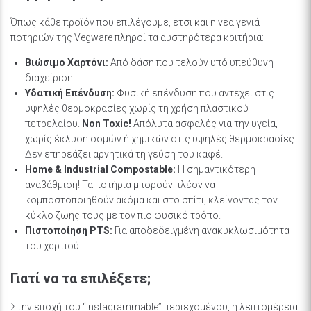
Όπως κάθε προϊόν που επιλέγουμε, έτσι και η νέα γενιά
ποτηριών της Vegware πληροί τα αυστηρότερα κριτήρια:
Βιώσιμο Χαρτόνι:
Από δάση που τελούν υπό υπεύθυνη
διαχείριση.
Υδατική Επένδυση:
Φυσική επένδυση που αντέχει στις
υψηλές θερμοκρασίες χωρίς τη χρήση πλαστικού
πετρελαίου.
Non Toxic!
Απόλυτα ασφαλές για την υγεία,
χωρίς έκλυση οσμών ή χημικών στις υψηλές θερμοκρασίες.
Δεν επηρεάζει αρνητικά τη γεύση του καφέ.
Home & Industrial Compostable:
Η σημαντικότερη
αναβάθμιση! Τα ποτήρια μπορούν πλέον να
κομποστοποιηθούν ακόμα και στο σπίτι, κλείνοντας τον
κύκλο ζωής τους με τον πιο φυσικό τρόπο.
Πιστοποίηση PTS:
Για αποδεδειγμένη ανακυκλωσιμότητα
του χαρτιού.
Γιατί να τα επιλέξετε;
Στην εποχή του “Instagrammable” περιεχομένου, η λεπτομέρεια