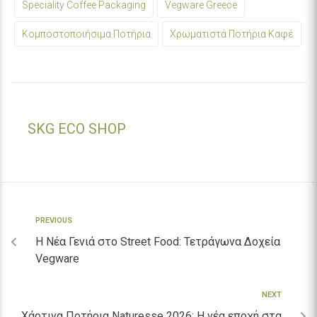
Speciality Coffee Packaging
Vegware Greece
Κομποστοποιήσιμα Ποτήρια
Χρωματιστά Ποτήρια Καφέ
SKG ECO SHOP
PREVIOUS
Η Νέα Γενιά στο Street Food: Τετράγωνα Δοχεία
Vegware
NEXT
Χάρτινα Ποτήρια Naturesse 2026: Η νέα εποχή στα