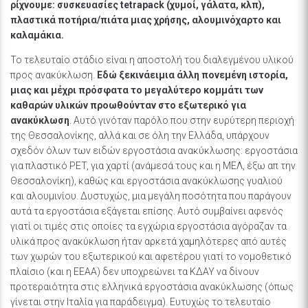
ρίχνουμε: συσκευασίες tetrapack (χυμοί, γάλατα, κλπ),
πλαστικά ποτήρια/πιάτα μιας χρήσης, αλουμινόχαρτο και
καλαμάκια.
Το τελευταίο στάδιο είναι η αποστολή του διαλεγμένου υλικού
προς ανακύκλωση.
Εδώ ξεκινάειμια άλλη πονεμένη ιστορία,
μιας και μέχρι πρόσφατα το μεγαλύτερο κομμάτι των
καθαρών υλικών προωθούνταν στο
εξωτερικό για
ανακύκλωση
. Αυτό γινόταν παρόλο που στην ευρύτερη περιοχή
της Θεσσαλονίκης, αλλά και σε όλη την Ελλάδα, υπάρχουν
σχεδόν όλων των ειδών εργοστάσια ανακύκλωσης: εργοστάσια
για πλαστικό PET, για χαρτί (ανάμεσά τους και η ΜΕΛ, έξω απ την
Θεσσαλονίκη), καθώς και εργοστάσια ανακύκλωσης γυαλιού
και αλουμινίου. Δυστυχώς, μια μεγάλη ποσότητα που παράγουν
αυτά τα εργοστάσια εξάγεται επίσης. Αυτό συμβαίνει αφενός
γιατί οι τιμές στις οποίες τα εγχώρια εργοστάσια αγόραζαν τα
υλικά προς ανακύκλωση ήταν αρκετά χαμηλότερες από αυτές
των χωρών του εξωτερικού και αφετέρου γιατί το νομοθετικό
πλαίσιο (και η ΕΕΑΑ) δεν υποχρεώνει τα ΚΔΑΥ να δίνουν
προτεραιότητα στις ελληνικά εργοστάσια ανακύκλωσης (όπως
γίνεται στην Ιταλία για παράδειγμα). Ευτυχώς το τελευταίο