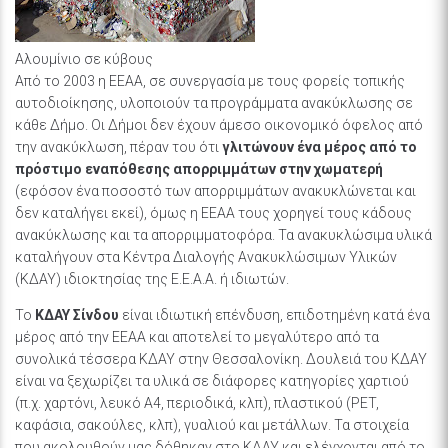
Αλουμίνιο σε κύβους
Από το 2003 η ΕΕΑΑ, σε συνεργασία με τους φορείς τοπικής
αυτοδιοίκησης, υλοποιούν τα προγράμματα ανακύκλωσης σε
κάθε Δήμο. Οι Δήμοι δεν έχουν άμεσο οικονομικό όφελος από
την ανακύκλωση, πέραν του ότι
γλιτώνουν ένα μέρος από το
πρόστιμο εναπόθεσης απορριμμάτων στην χωματερή
(εφόσον ένα ποσοστό των απορριμμάτων ανακυκλώνεται και
δεν καταλήγει εκεί), όμως η ΕΕΑΑ τους χορηγεί τους κάδους
ανακύκλωσης και τα απορριμματοφόρα. Τα ανακυκλώσιμα υλικά
καταλήγουν στα Κέντρα Διαλογής Ανακυκλώσιμων Υλικών
(ΚΔΑΥ) ιδιοκτησίας της Ε.Ε.Α.Α. ή ιδιωτών.
Το
ΚΔΑΥ Σίνδου
είναι ιδιωτική επένδυση, επιδοτημένη κατά ένα
μέρος από την ΕΕΑΑ και αποτελεί το μεγαλύτερο από τα
συνολικά τέσσερα ΚΔΑΥ στην Θεσσαλονίκη. Δουλειά του ΚΔΑΥ
είναι να ξεχωρίζει τα υλικά σε διάφορες κατηγορίες χαρτιού
(π.χ. χαρτόνι, λευκό Α4, περιοδικά, κλπ), πλαστικού (PET,
καφάσια, σακούλες, κλπ), γυαλιού και μετάλλων. Τα στοιχεία
που ακολουθούν μας δόθηκαν στο ΚΔΑΥ και ελέγχονται από το