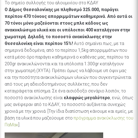
Το σημείο συλλογής του αλουμινίου στο ΚΔΑΥ
Ο Δήμος Θεσσαλονίκης με πληθυσμό 325.000, παράγει
περίπου 470 τόνους απορριμμάτων καθημερινά. Από αυτά οι
70 τόνοι μόνο μαζεύονται στους μπλε κάδους ως
ανακυκλώσιμα υλικά και οι υπόλοιποι 400 καταλήγουν στην
χωματερή
.
Δηλαδή
,
το ποσοστό ανακύκλωσης στην
Θεσσαλονίκη είναι περίπου 15%!
Αυτό σημαίνει πως, με τα
σημερινά δεδομένα, από το περίπου 1,5kg απορριμμάτων που
κατά μέσο όρο παράγει καθημερινά ο καθένας μας, περίπου τα
200gr ανακυκλώνονται και τα υπόλοιπα 1.300gr καταλήγουν
στην χωματερή (ΧΥΤΑ). Πρέπει όμως να λάβουμε υπ όψιν μας
και την ποσότητα ανακυκλώσιμων υλικών που συγκεντρώνεται
από τους μη αδειοδοτημένους συλλέκτες, που δεν
καταγράφεται επίσημα. Σε ένα αισιόδοξο σενάριο λοιπόν, το
ποσοστό ανακύκλωσης είναι
ελαφρώς μεγαλύτερο
, ενώ, όπως
μας ανέφεραν από το ΚΔΑΥ, το ποσοστό αυξάνεται συνεχώς
χρονιά με την χρονιά. [Την ίδια διαπίστωση κάνουμε και εμείς, με
βάση τα υλικά που μαζεύουμε στο
πρόγραμμα ανακύκλωσης του
ΠαΜακ
].