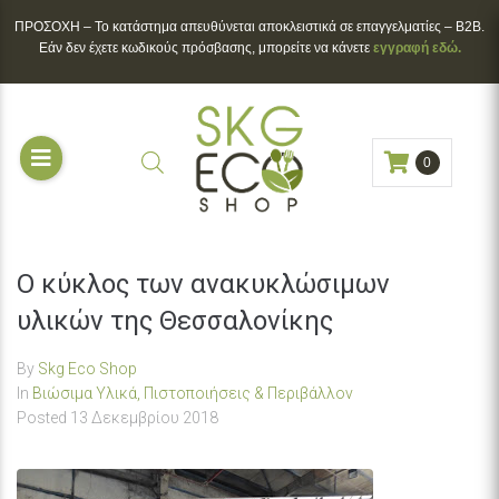
ΠΡΟΣΟΧΗ – To κατάστημα απευθύνεται αποκλειστικά σε επαγγελματίες – B2B.
Εάν δεν έχετε κωδικούς πρόσβασης, μπορείτε να κάνετε
εγγραφή εδώ.
0
Ο κύκλος των ανακυκλώσιμων
υλικών της Θεσσαλονίκης
By
Skg Eco Shop
In
Βιώσιμα Υλικά, Πιστοποιήσεις & Περιβάλλον
Posted
13 Δεκεμβρίου 2018