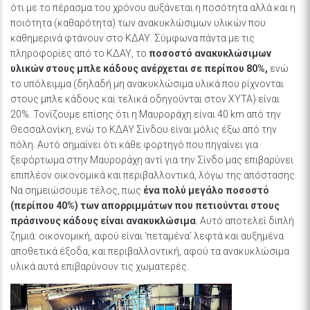
ότι με το πέρασμα του χρόνου αυξάνεται η ποσότητα αλλά και η
ποιότητα (καθαρότητα) των ανακυκλώσιμων υλικών που
καθημερινά φτάνουν στο ΚΔΑΥ. Σύμφωνα πάντα με τις
πληροφορίες από το ΚΔΑΥ, το
ποσοστό ανακυκλώσιμων
υλικών στους μπλε κάδους ανέρχεται σε περίπου 80%,
ενώ
το υπόλειμμα (δηλαδή μη ανακυκλώσιμα υλικά που ρίχνονται
στους μπλε κάδους και τελικά οδηγούνται στον ΧΥΤΑ) είναι
20%. Τονίζουμε επίσης ότι η Μαυροράχη είναι 40 km από την
Θεσσαλονίκη, ενώ το ΚΔΑΥ Σίνδου είναι μόλις έξω από την
πόλη. Αυτό σημαίνει ότι κάθε φορτηγό που πηγαίνει για
ξεφόρτωμα στην Μαυροράχη αντί για την Σίνδο μας επιβαρύνει
επιπλέον οικονομικά και περιβαλλοντικά, λόγω της απόστασης.
Να σημειώσουμε τέλος, πως
ένα πολύ μεγάλο ποσοστό
(περίπου 40%) των απορριμμάτων που πετιούνται στους
πράσινους κάδους είναι ανακυκλώσιμα
. Αυτό αποτελεί διπλή
ζημιά: οικονομική, αφού είναι ‘πεταμένα’ λεφτά και αυξημένα
αποθετικά έξοδα, και περιβαλλοντική, αφού τα ανακυκλώσιμα
υλικά αυτά επιβαρύνουν τις χωματερές.