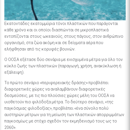
Εκατοντάδες εκατομμύρια τόνοι πλαστικών που παράγονται
κάθε χρόνο και οι οποίοι διασπώνται σε μικροπλαστικά
εντοπίζονται στους ωκεανούς, στους πάγους, στον ανθρώπινο
οργανισμό, στα ζώα ακόμη και σε δείγματα αέρα που
ελήφθησαν από τις κορυφές βουνών.
Ο ΟΟΣΑ εξέτασε δύο σενάρια με ενισχυμένα μέτρα για όλο τον
κύκλο ζωής των πλαστικών (παραγωγή, χρήση, ανακύκλωση ή
εξάλειψη).
Το πρώτο σενάριο «περιφερειακής δράσης» προβλέπει
διαφορετικές χώρες να αναλαμβάνουν διαφορετικές
δεσμεύσεις, με τις πιο πλούσιες χώρες μέλη του ΟΟΣΑ να
υιοθετούν πιο φιλόδοξα μέτρα. Το δεύτερο σενάριο, «της
παγκόσμιας φιλοδοξίας», προβλέπει «ένα σύνολο πολύ
αυστηρών μέτρων για τη μείωση των πλαστικών απορριμμάτων
παγκοσμίως με στόχο σχεδόν τον εκμηδενισμό τους ως το
2060».