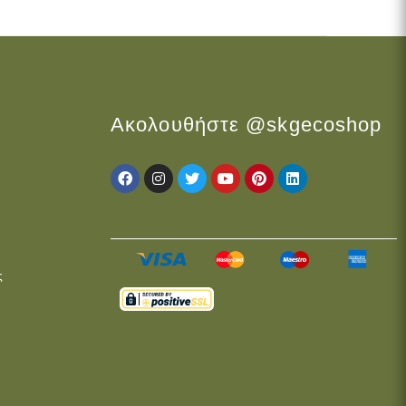
Ακολουθήστε @skgecoshop
ς