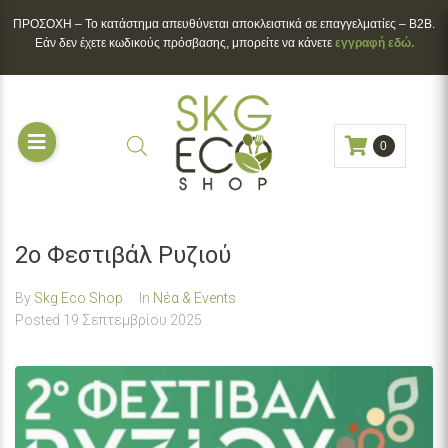
ΠΡΟΣΟΧΗ – To κατάστημα απευθύνεται αποκλειστικά σε επαγγελματίες – B2B.
Εάν δεν έχετε κωδικούς πρόσβασης, μπορείτε να κάνετε
εγγραφή εδώ.
0
2ο Φεστιβάλ Ρυζιού
By
Skg Eco Shop
In
Νέα & Events
Posted
19 Σεπτεμβρίου 2025