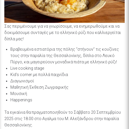
Σας περιμένουμε για να γνωρίσουμε, να ενημερωθούμε και να
δοκιμάσουμε συνταγές με το ελληνικό ρύζι που καλλιεργείται
δίπλα μας!
Βραβευμένα εστιατόρια της πόλης “στήνουν” τις κουζίνες
τους στην παραλία της Θεσσαλονίκης, δίπλα στο Λευκό
Πύργο, και μαγειρεύουν μοναδικά πιάτα με ελληνικό ρύζι!
Live cooking stage
Kid’s corner με πολλά παιχνίδια
Διαγωνισμοί
Μαθητική Έκθεση Ζωγραφικής
Μουσική
Happenings
Τα εγκαίνια θα πραγματοποιηθούν το Σάββατο 20 Σεπτεμβρίου
2025 στις 18.00 στο Αγαλμα του Μ. Αλεξάνδρου στην παραλία
Θεσσαλονίκης.