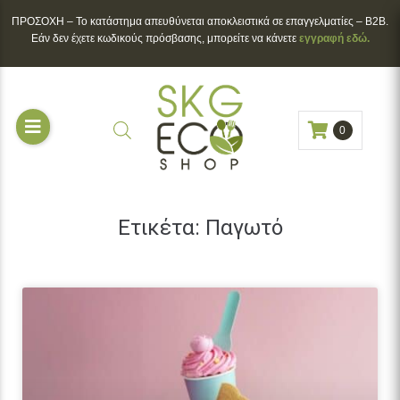
ΠΡΟΣΟΧΗ – To κατάστημα απευθύνεται αποκλειστικά σε επαγγελματίες – B2B.
Εάν δεν έχετε κωδικούς πρόσβασης, μπορείτε να κάνετε
εγγραφή εδώ.
0
Ετικέτα:
Παγωτό