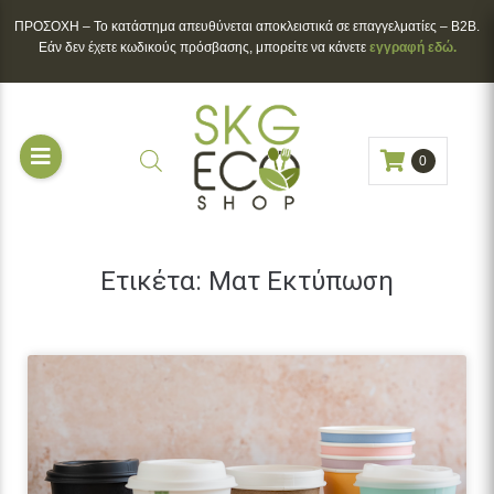
ΠΡΟΣΟΧΗ – To κατάστημα απευθύνεται αποκλειστικά σε επαγγελματίες – B2B.
Εάν δεν έχετε κωδικούς πρόσβασης, μπορείτε να κάνετε
εγγραφή εδώ.
0
Ετικέτα:
Ματ Εκτύπωση