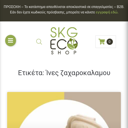
ΠΡΟΣΟΧΗ – To κατάστημα απευθύνεται αποκλειστικά σε επαγγελματίες – B2B.
Εάν δεν έχετε κωδικούς πρόσβασης, μπορείτε να κάνετε
εγγραφή εδώ.
0
Ετικέτα:
Ίνες ζαχαροκαλαμου