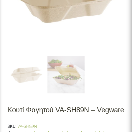
Κουτί Φαγητού VA-SH89N – Vegware
SKU:
VA-SH89N