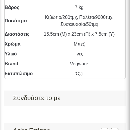
Βάρος
7 kg
Κιβώτιο/200τμχ, Παλέτα/9000τμχ,
Ποσότητα
Συσκευασία/50τμχ
Διαστάσεις
15,5cm (Μ) x 23cm (Π) x 7,5cm (Υ)
Χρώμα
Μπεζ
Υλικό
Ίνες
Brand
Vegware
Εκτυπώσιμο
Όχι
Συνδυάστε το με