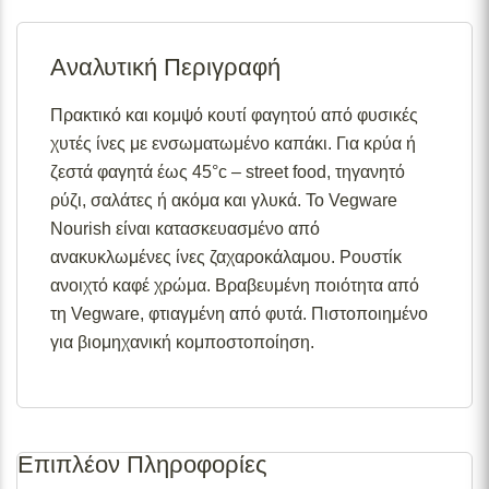
Σε απόθεμα:
Το προϊόν είναι άμεσα διαθέσιμο προς
αποστολή.
Αναλυτική Περιγραφή
Διαθέσιμο κατόπιν παραγγελίας:
Το προϊόν θα είναι
διαθέσιμο για αποστολή σε 2– 4 εβδομάδες από την
ημερομηνία εξόφλησης της παραγγελίας σας.
Πρακτικό και κομψό κουτί φαγητού από φυσικές
χυτές ίνες με ενσωματωμένο καπάκι. Για κρύα ή
Σε απόθεμα (επιπλέον μπορεί να ζητηθεί κατόπιν
παραγγελίας):
Μερική ποσότητα είναι άμεσα διαθέσιμη
ζεστά φαγητά έως 45°c – street food, τηγανητό
για αποστολή και το υπόλοιπο σε 2 – 4 εβδομάδες από
ρύζι, σαλάτες ή ακόμα και γλυκά. Το Vegware
την ημερομηνία εξόφλησης της παραγγελίας σας.
Nourish είναι κατασκευασμένο από
Για περισσότερες λεπτομέρειες σχετικά με τις
ανακυκλωμένες ίνες ζαχαροκάλαμου. Ρουστίκ
διαθεσιμότητες προϊόντων, παρακαλούμε επικοινωνήστε
ανοιχτό καφέ χρώμα. Βραβευμένη ποιότητα από
μαζί μας στο
info@skgecoshop.com
ή στο
2315 005
τη Vegware, φτιαγμένη από φυτά. Πιστοποιημένο
998
για βιομηχανική κομποστοποίηση.
Επιπλέον Πληροφορίες