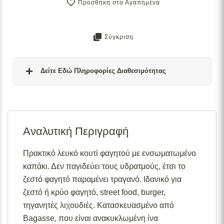
Προσθήκη στα Αγαπημένα
Σύγκριση
Δείτε Εδώ Πληροφορίες Διαθεσιμότητας
Σε απόθεμα:
Το προϊόν είναι άμεσα διαθέσιμο προς
αποστολή.
Αναλυτική Περιγραφή
Διαθέσιμο κατόπιν παραγγελίας:
Το προϊόν θα είναι
διαθέσιμο για αποστολή σε 2– 4 εβδομάδες από την
ημερομηνία εξόφλησης της παραγγελίας σας.
Πρακτικό λευκό κουτί φαγητού με ενσωματωμένο
καπάκι. Δεν παγιδεύει τους υδρατμούς, έτσι το
Σε απόθεμα (επιπλέον μπορεί να ζητηθεί κατόπιν
παραγγελίας):
Μερική ποσότητα είναι άμεσα διαθέσιμη
ζεστό φαγητό παραμένει τραγανό. Ιδανικό για
για αποστολή και το υπόλοιπο σε 2 – 4 εβδομάδες από
ζεστό ή κρύο φαγητό, street food, burger,
την ημερομηνία εξόφλησης της παραγγελίας σας.
τηγανητές λιχουδιές. Κατασκευασμένο από
Για περισσότερες λεπτομέρειες σχετικά με τις
Bagasse, που είναι ανακυκλωμένη ίνα