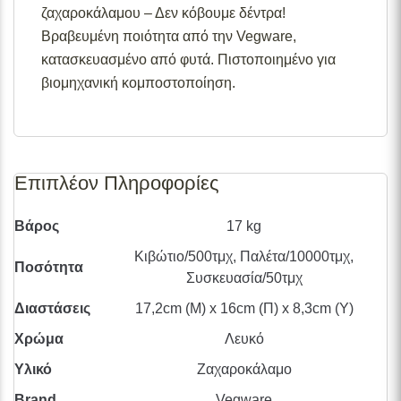
διαθεσιμότητες προϊόντων, παρακαλούμε επικοινωνήστε
ζαχαροκάλαμου – Δεν κόβουμε δέντρα!
μαζί μας στο
info@skgecoshop.com
ή στο
2315 005
Βραβευμένη ποιότητα από την Vegware,
998
κατασκευασμένο από φυτά. Πιστοποιημένο για
βιομηχανική κομποστοποίηση.
Επιπλέον Πληροφορίες
Βάρος
17 kg
Κιβώτιο/500τμχ, Παλέτα/10000τμχ,
Ποσότητα
Συσκευασία/50τμχ
Διαστάσεις
17,2cm (Μ) x 16cm (Π) x 8,3cm (Υ)
Χρώμα
Λευκό
Υλικό
Ζαχαροκάλαμο
Brand
Vegware