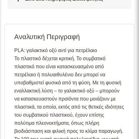
Σε απόθεμα:
Το προϊόν είναι άμεσα διαθέσιμο προς
αποστολή.
Αναλυτική Περιγραφή
Διαθέσιμο κατόπιν παραγγελίας:
Το προϊόν θα είναι
διαθέσιμο για αποστολή σε 2– 4 εβδομάδες από την
ημερομηνία εξόφλησης της παραγγελίας σας.
PLA: γαλακτικό οξύ αντί για πετρέλαιο
Το πλαστικό δέχεται κριτική. Το συμβατικό
Σε απόθεμα (επιπλέον μπορεί να ζητηθεί κατόπιν
παραγγελίας):
Μερική ποσότητα είναι άμεσα διαθέσιμη
πλαστικό που είναι κατασκευασμένο από
για αποστολή και το υπόλοιπο σε 2 – 4 εβδομάδες από
πετρέλαιο ή πολυαιθυλένιο δεν μπορεί να
την ημερομηνία εξόφλησης της παραγγελίας σας.
υποβαθμιστεί φυσικά από τη φύση. Με τη φυσική
Για περισσότερες λεπτομέρειες σχετικά με τις
εναλλακτική λύση – το γαλακτικό οξύ – μπορούν
διαθεσιμότητες προϊόντων, παρακαλούμε επικοινωνήστε
να κατασκευαστούν προϊόντα που μοιάζουν με
μαζί μας στο
info@skgecoshop.com
ή στο
2315 005
πλαστικά, τα οποία, εκτός από τις θετικές ιδιότητες
998
του συμβατικού πλαστικού, έχουν επίσης
πολύτιμα πλεονεκτήματα, όπως πλήρη
βιοδιάσπαση και φιλική προς το κλίμα παραγωγή.