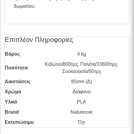
δωματίου.
Επιπλέον Πληροφορίες
Βάρος
4 kg
Κιβώτιο/800τμχ, Παλέτα/33600τμχ,
Ποσότητα
Συσκευασία/50τμχ
Διαστάσεις
85mm (Δ)
Χρώμα
Διάφανο
Υλικό
PLA
Brand
Naturesse
Εκτυπώσιμο
Όχι