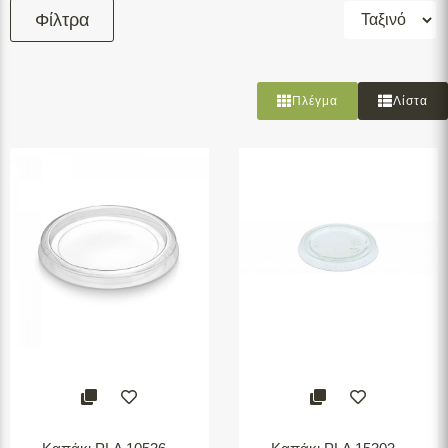
Φίλτρα
Φιλτράρισμα
Πλέγμα
Λίστα