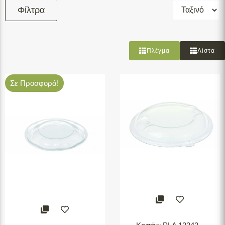
Φίλτρα
Φιλτράρισμα
Πλέγμα
Λίστα
Σε Προσφορά!