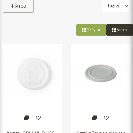
Φίλτρα
*Επιλέγετε τα φίλτρα που θέλετε και στη
συνέχεια πατάτε το κουμπί
Φιλτράρισμα
Πλέγμα
Λίστα
Φιλτράρισμα