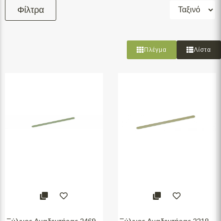
Φίλτρα
Φιλτράρισμα
Πλέγμα
Λίστα