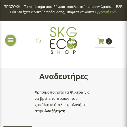
ΠΡΟΣΟΧΗ – To κατάστημα απευθύνεται αποκλειστικά σε επαγγελματίες – B2B.
Εάν δεν έχετε κωδικούς πρόσβασης, μπορείτε να κάνετε
εγγραφή εδώ.
Διαθεσιμότητα
Άμεσα Διαθέσιμο
(
5
)
0
Κατόπιν Παραγγελίας
(
1
)
Υλικό
Ξύλο σημύδας
(
6
)
Brand
Αναδευτήρες
Naturesse
(
6
)
Εκτυπώσιμο
Χρησιμοποιήστε τα
Φίλτρα
για
Όχι
(
6
)
να βρείτε το προϊόν που
χρειάζεστε ή πληκτρολογήστε
*Επιλέγετε τα φίλτρα που θέλετε και στη
στην
Αναζήτηση
.
συνέχεια πατάτε το κουμπί
Φιλτράρισμα